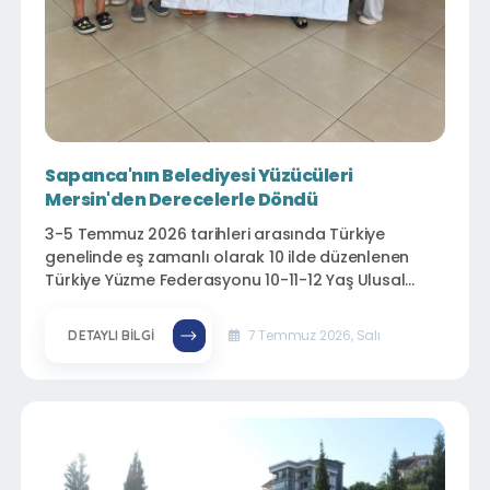
Sapanca'nın Belediyesi Yüzücüleri
Mersin'den Derecelerle Döndü
3-5 Temmuz 2026 tarihleri arasında Türkiye
genelinde eş zamanlı olarak 10 ilde düzenlenen
Türkiye Yüzme Federasyonu 10-11-12 Yaş Ulusal
Gelişim Ligi Müsabakaları kapsamında, kura
sonucu Mersin'de yarışan Sapanca Belediyesi Spor
7 Temmuz 2026, Salı
DETAYLI BILGI
Kulübü, 12 sporcusuyla ilçemizi başarıyla temsil etti.