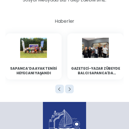
Haberler
SAPANCA’DA AYAK TENISI
GAZETECI-YAZAR ZÜBEYDE
HEYECANI YAŞANDI
BALCI SAPANCA'DA
OKURLARIYLA BULUŞTU