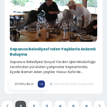
Sapanca Belediyesi’nden Yaşlılarla Anlamlı
Buluşma
Sapanca Belediyesi Sosyal Yardım İşleri Müdürlüğü
tarafından yürütülen çalışmalar kapsamında,
ilçede ikamet eden yaşlılar Havuz Kafe’de
düzenlenen programda bir araya geldi.
24 Haziran 2026, Çarşamba
DETAYLI BILGI
1
2
3
4
5
6