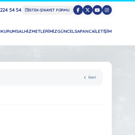
224 54 54
İSTEK-ŞİKAYET FORMU
N
KURUMSAL
HIZMETLERIMIZ
GÜNCEL
SAPANCA
İLETIŞIM
Geri