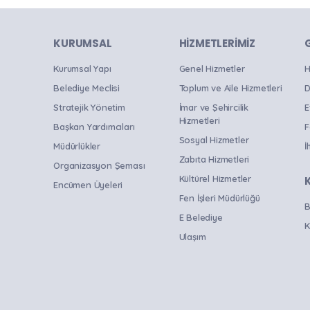
KURUMSAL
HIZMETLERIMIZ
Kurumsal Yapı
Genel Hizmetler
H
Belediye Meclisi
Toplum ve Aile Hizmetleri
D
Stratejik Yönetim
İmar ve Şehircilik
E
Hizmetleri
Başkan Yardımcıları
F
Sosyal Hizmetler
Müdürlükler
İ
Zabıta Hizmetleri
Organizasyon Şeması
Kültürel Hizmetler
Encümen Üyeleri
Fen İşleri Müdürlüğü
B
E Belediye
K
Ulaşım