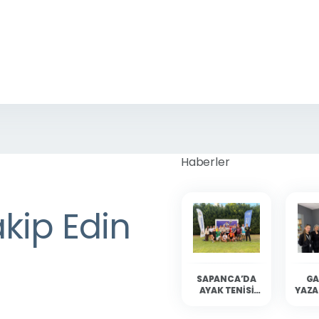
Haberler
akip Edin
SAPANCA’DA
GA
AYAK TENISI
YAZA
HEYECANI
YAŞANDI
SAP