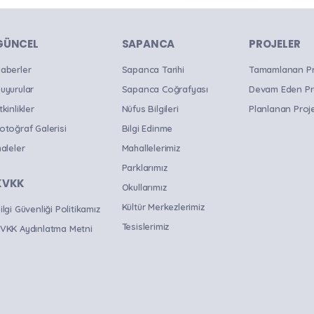
OKU
B
GÜNCEL
SAPANCA
PROJELER
aberler
Sapanca Tarihi
Tamamlanan Pro
uyurular
Sapanca Coğrafyası
Devam Eden Pr
tkinlikler
Nüfus Bilgileri
Planlanan Proje
otoğraf Galerisi
Bilgi Edinme
haleler
Mahallelerimiz
Parklarımız
KVKK
Okullarımız
Kültür Merkezlerimiz
ilgi Güvenliği Politikamız
Tesislerimiz
VKK Aydınlatma Metni