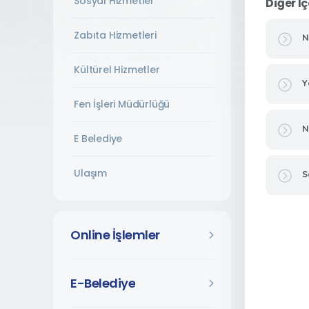
Sosyal Hizmetler
Diğer İç
Zabıta Hizmetleri
N
Kültürel Hizmetler
Y
Fen İşleri Müdürlüğü
N
E Belediye
Ulaşım
S
Online İşlemler
E-Belediye