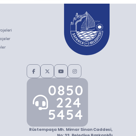
RLARIYLA
GAZETECI-
DERECELERLE
ULUŞTU
YAZAR ZÜBEYDE
DÖNDÜ
BALCI KONUK
OLUYOR
jeleri
ojeler
ler
0850
224
5454
Rüstempaşa Mh. Mimar Sinan Caddesi,
No: 33, Belediye Başkanlığı