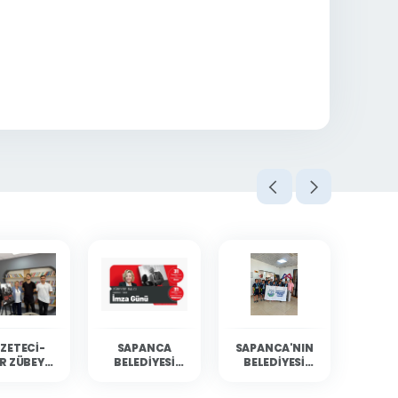
ZETECI-
SAPANCA
SAPANCA'NIN
R ZÜBEYDE
BELEDIYESI
BELEDIYESI
BALCI
KÜLTÜR
YÜZÜCÜLERI
ANCA'DA
ETKINLIKLERINE
MERSIN'DEN