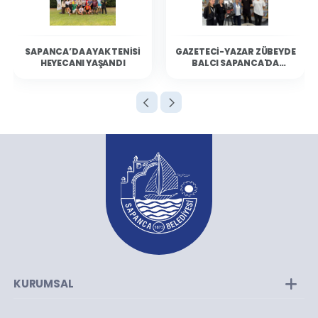
SAPANCA’DA AYAK TENISI
GAZETECI-YAZAR ZÜBEYDE
HEYECANI YAŞANDI
BALCI SAPANCA'DA
OKURLARIYLA BULUŞTU
KURUMSAL
Kurumsal Yapı