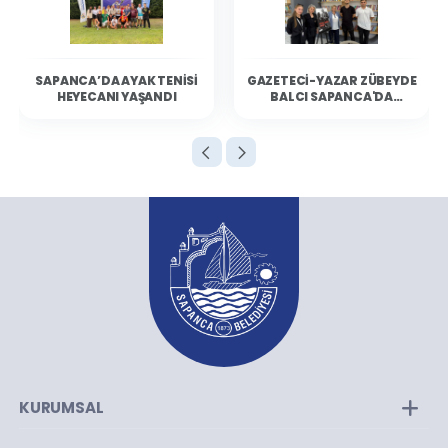
SAPANCA’DA AYAK TENISI
GAZETECI-YAZAR ZÜBEYDE
HEYECANI YAŞANDI
BALCI SAPANCA'DA
OKURLARIYLA BULUŞTU
KURUMSAL
Kurumsal Yapı