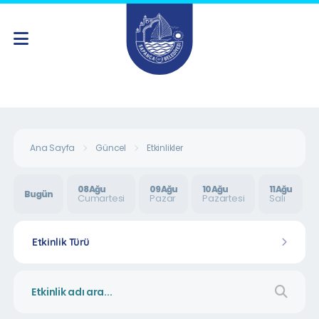
Ana Sayfa
Güncel
Etkinlikler
08 Ağu
09 Ağu
10 Ağu
11 Ağu
Bugün
Cumartesi
Pazar
Pazartesi
Salı
Etkinlik Türü