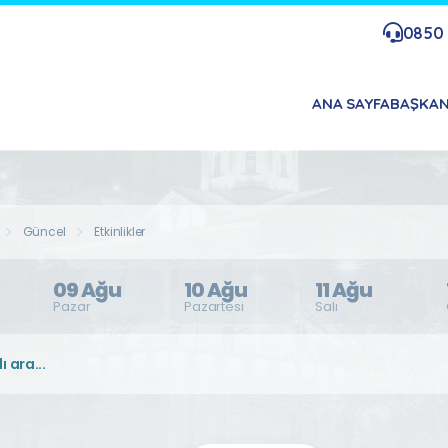
0850 
ANA SAYFA
BAŞKA
Güncel
Etkinlikler
09 Ağu
10 Ağu
11 Ağu
Pazar
Pazartesi
Salı