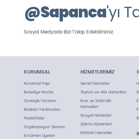
Yanık Mahallesi Kültür Evi
@
Sapanca
'yı T
Panel
Program
Resim Sergisi
Sosyal Medyada Bizi Takip Edebilirsiniz.
Sergi
Sohbet
Söyleşi
Spor
KURUMSAL
HIZMETLERIMIZ
Stand Up Gösterisi
Kurumsal Yapı
Genel Hizmetler
H
Panayır
Belediye Meclisi
Toplum ve Aile Hizmetleri
D
Şölen
Stratejik Yönetim
İmar ve Şehircilik
E
Hizmetleri
Başkan Yardımcıları
F
Tanıtım Toplantısı
Sosyal Hizmetler
Müdürlükler
İ
Tiyatro
Zabıta Hizmetleri
Organizasyon Şeması
Tören
Kültürel Hizmetler
Encümen Üyeleri