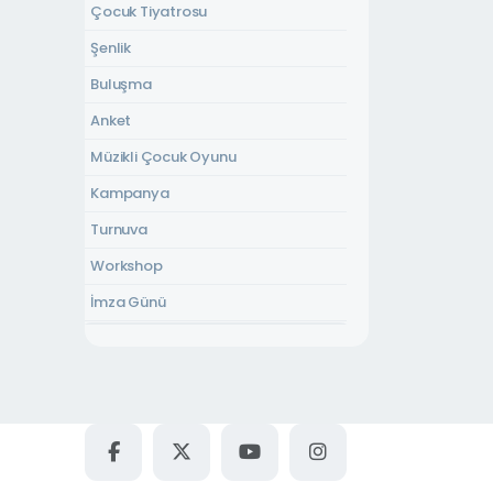
Çocuk Tiyatrosu
Yeni Mahalle Kültür Evi
Şenlik
Uzunkum Park Düğün Alanı
Buluşma
İnsan Hakları Parkı
Anket
Bisiklet Dünyası
Müzikli Çocuk Oyunu
Uzunkum Park Kafe
Kampanya
Sapanca Belediye Düğün Salonu
Turnuva
Havuz Kafe
Workshop
Kurtköy Düğün Salonu
İmza Günü
Akçay Kültür Evi
Yetişkin Tiyatrosu
Atilla Yücel Kültür Evi
Sinema
Dibektaş Kurs Merkezi
Konser
Fevziye Kültür Evi
Çocuk Atölyesi
Gazipaşa Kültür Evi
Şiir Dinletisi