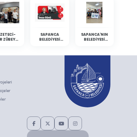
ZETECI-
SAPANCA
SAPANCA'NIN
R ZÜBEYDE
BELEDIYESI
BELEDIYESI
BALCI
KÜLTÜR
YÜZÜCÜLERI
ANCA'DA
ETKINLIKLERINE
MERSIN'DEN
RLARIYLA
GAZETECI-
DERECELERLE
ULUŞTU
YAZAR ZÜBEYDE
DÖNDÜ
BALCI KONUK
OLUYOR
jeleri
ojeler
ler