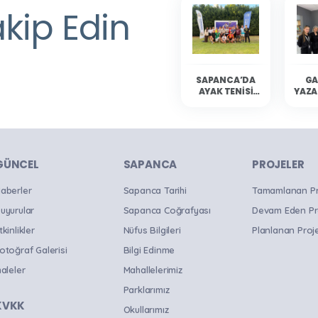
akip Edin
SAPANCA’DA
GA
AYAK TENISI
YAZA
HEYECANI
YAŞANDI
SAP
OKU
B
GÜNCEL
SAPANCA
PROJELER
aberler
Sapanca Tarihi
Tamamlanan Pro
uyurular
Sapanca Coğrafyası
Devam Eden Pr
tkinlikler
Nüfus Bilgileri
Planlanan Proje
otoğraf Galerisi
Bilgi Edinme
haleler
Mahallelerimiz
Parklarımız
KVKK
Okullarımız