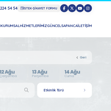
224 54 54
İSTEK-ŞİKAYET FORMU
N
KURUMSAL
HIZMETLERIMIZ
GÜNCEL
SAPANCA
İLETIŞIM
Geri
12 Ağu
13 Ağu
14 Ağu
Çarşamba
Perşembe
Cuma
Etkinlik Türü