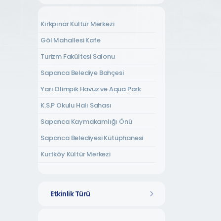
Kırkpınar Kültür Merkezi
Göl Mahallesi Kafe
Turizm Fakültesi Salonu
Sapanca Belediye Bahçesi
Yarı Olimpik Havuz ve Aqua Park
K.S.P Okulu Halı Sahası
Sapanca Kaymakamlığı Önü
Sapanca Belediyesi Kütüphanesi
Kurtköy Kültür Merkezi
Kırkpınar Amfi Tiyatro
Tepebaşı Mahallesi Kurs Merkezi
Etkinlik Türü
Rüstempaşa Kültür Evi
Uzunkum Mahallesi Kültür Evi