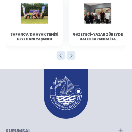
SAPANCA’DA AYAK TENISI
GAZETECI-YAZAR ZÜBEYDE
HEYECANI YAŞANDI
BALCI SAPANCA'DA
OKURLARIYLA BULUŞTU
KURUMSAL