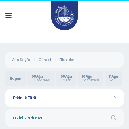
Ana Sayfa
Güncel
Etkinlikler
08 Ağu
09 Ağu
10 Ağu
11 Ağu
Bugün
Cumartesi
Pazar
Pazartesi
Salı
Etkinlik Türü