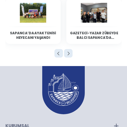
SAPANCA’DA AYAK TENISI
GAZETECI-YAZAR ZÜBEYDE
HEYECANI YAŞANDI
BALCI SAPANCA'DA
OKURLARIYLA BULUŞTU
KURUMSAL