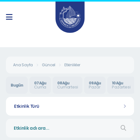
Ana Sayfa
Güncel
Etkinlikler
07 Ağu
08 Ağu
09 Ağu
10 Ağu
Bugün
Cuma
Cumartesi
Pazar
Pazartesi
Etkinlik Türü