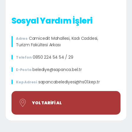
Sosyal Yardım İşleri
Camicedit Mahallesi, Kadı Caddesi,
Adres
Turizm Fakültesi Arkası
0850 224 54 54 / 29
Telefon
belediye@sapanca.bel.tr
E-Posta
sapancabelediyesi@hs01.kep.tr
Kep Adresi
YOL TARIFI AL