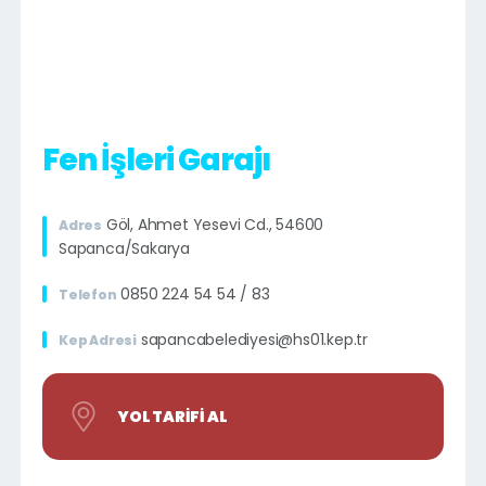
Fen İşleri Garajı
Göl, Ahmet Yesevi Cd., 54600
Adres
Sapanca/Sakarya
0850 224 54 54 / 83
Telefon
sapancabelediyesi@hs01.kep.tr
Kep Adresi
YOL TARIFI AL