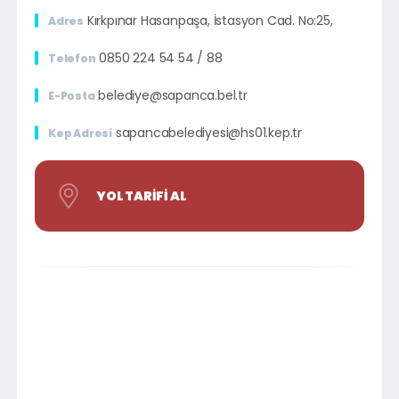
Kırkpınar Hasanpaşa, İstasyon Cad. No:25,
Adres
0850 224 54 54 / 88
Telefon
belediye@sapanca.bel.tr
E-Posta
sapancabelediyesi@hs01.kep.tr
Kep Adresi
YOL TARIFI AL