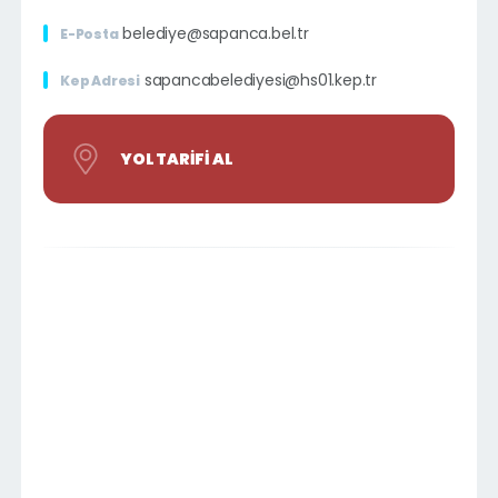
belediye@sapanca.bel.tr
E-Posta
sapancabelediyesi@hs01.kep.tr
Kep Adresi
YOL TARIFI AL