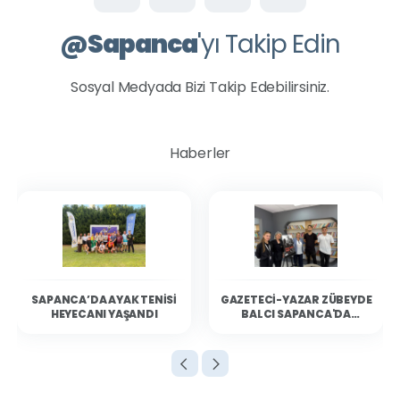
@
Sapanca
'yı Takip Edin
Sosyal Medyada Bizi Takip Edebilirsiniz.
Haberler
SAPANCA’DA AYAK TENISI
GAZETECI-YAZAR ZÜBEYDE
HEYECANI YAŞANDI
BALCI SAPANCA'DA
OKURLARIYLA BULUŞTU