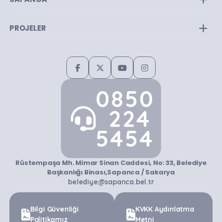
PROJELER
0850
224
5454
Rüstempaşa Mh. Mimar Sinan Caddesi, No: 33, Belediye
Başkanlığı Binası,Sapanca / Sakarya
belediye@sapanca.bel.tr
Bilgi Güvenliği
KVKK Aydınlatma
Politikamız
Metni