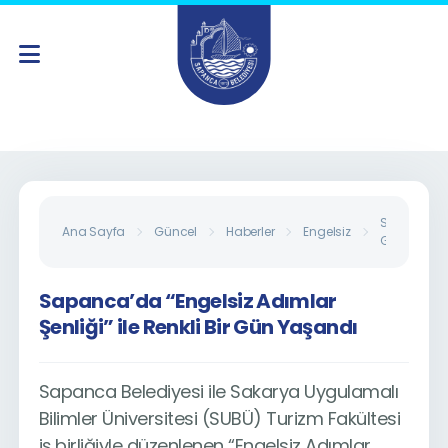
Sapanca’da 
Ana Sayfa
Güncel
Haberler
Engelsiz
Gün Yaşan
Sapanca’da “Engelsiz Adımlar
Şenliği” ile Renkli Bir Gün Yaşandı
Sapanca Belediyesi ile Sakarya Uygulamalı
Bilimler Üniversitesi (SUBÜ) Turizm Fakültesi
iş birliğiyle düzenlenen “Engelsiz Adımlar