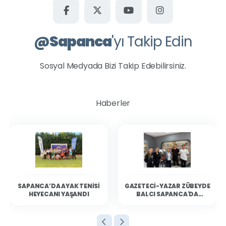
@
Sapanca
'yı Takip Edin
Sosyal Medyada Bizi Takip Edebilirsiniz.
Haberler
SAPANCA’DA AYAK TENISI
GAZETECI-YAZAR ZÜBEYDE
HEYECANI YAŞANDI
BALCI SAPANCA'DA
OKURLARIYLA BULUŞTU