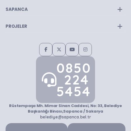
Encümen Üyeleri
SAPANCA
PROJELER
0850
224
5454
Rüstempaşa Mh. Mimar Sinan Caddesi, No: 33, Belediye
Başkanlığı Binası,Sapanca / Sakarya
belediye@sapanca.bel.tr