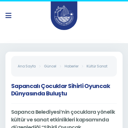
Ana Sayfa
Güncel
Haberler
Kültür Sanat
Çocuk
Sapancalı Çocuklar Sihirli Oyuncak
Dünyasında Buluştu
Sapanca Belediyesi’nin çocuklara yönelik
kültür ve sanat etkinlikleri kapsamında
düzenlediği
“Sihirli Oyuncak