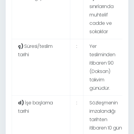
sınırlarında
muhtelif
cadde ve
sokaklar
ç)
Süresi/teslim
:
Yer
tarihi
tesliminden
itibaren
90
(Doksan)
takvim
günüdür
.
d)
İşe başlama
:
Sözleşmenin
tarihi
imzalandığı
tarihten
itibaren
10
gün