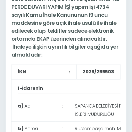
PERDE DUVARI YAPIM İŞİ
yapım işi 4734
sayılı Kamu İhale Kanununun 19 uncu
maddesine göre açık ihale usulü ile ihale
edilecek olup, teklifler sadece elektronik
ortamda EKAP üzerinden alınacaktır.
İhaleye ilişkin ayrıntılı bilgiler aşağıda yer
almaktadır:
İKN
:
2025/255508
1-İdarenin
a)
Adı
:
SAPANCA BELEDİYESİ FEN
İŞLERİ MÜDÜRLÜĞÜ
b)
Adresi
:
Rüstempaşa mah. Mimar