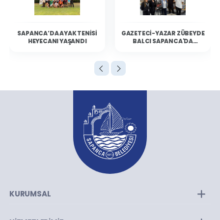
SAPANCA’DA AYAK TENISI
GAZETECI-YAZAR ZÜBEYDE
HEYECANI YAŞANDI
BALCI SAPANCA'DA
OKURLARIYLA BULUŞTU
KURUMSAL
Kurumsal Yapı