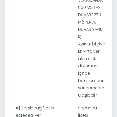
SOKAKLARDA
800 M3 TAŞ
DUVAR 1.270
M2 PERDE
DUVAR YAPIM
İŞİ.
Ayrıntılı bilgiye
EKAP’ta yer
alan ihale
dokümanı
içinde
bulunan idari
şartnameden
ulaşılabilir.
c)
Yapılacağı/teslim
:
Sapanca
edileceği yer
İlçesi