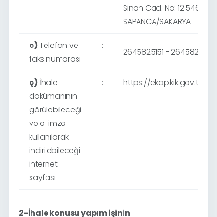
Sinan Cad. No: 12 54600
SAPANCA/SAKARYA
c)
Telefon ve
:
2645825151 - 264582934
faks numarası
ç)
İhale
:
https://ekap.kik.gov.tr/EK
dokümanının
görülebileceği
ve e-imza
kullanılarak
indirilebileceği
internet
sayfası
2-İhale konusu yapım işinin