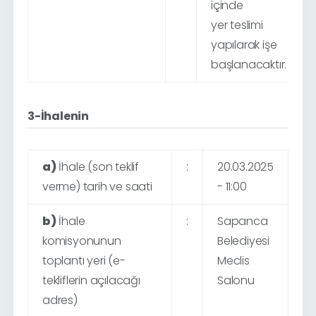
içinde
yer teslimi
yapılarak işe
başlanacaktır.
3-İhalenin
a)
İhale (son teklif
:
20.03.2025
verme) tarih ve saati
- 11:00
b)
İhale
:
Sapanca
komisyonunun
Belediyesi
toplantı yeri (e-
Meclis
tekliflerin açılacağı
Salonu
adres)