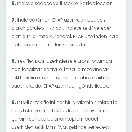
6.
İhaleye sadece yerli istekliler katılabilecektir.
7.
İhale dokümanı EKAP üzerinden bedelsiz
olarak görülebilir. Ancak, ihaleye teklif verecek
olanların, e-imza kullanarak EKAP üzerinden ihale
dokümanını indirmeleri zorunludur.
8.
Teklifler, EKAP üzerinden elektronik ortamda
hazırlandıktan sonra, e-imza ile imzalanarak,
teklife ilişkin e-anahtar ile birlikte ihale tarih ve
saatine kadar EKAP üzerinden gönderilecektir.
9.
İstekliler tekliflerini, her bir iş kaleminin miktarı ile
bu iş kalemleri için teklif edilen birim fiyatların
çarpımı sonucu bulunan toplam bedel
üzerinden teklif birim fiyat şeklinde verilecektir.