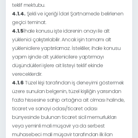
teklif mektubu.
4.1.4.
Şekli ve içeriği İdari Şartnamede belirlenen
geçici teminat.
4.1.5
İhale konusu işte idarenin onayı ile alt
yüklenici çalıştırılabilir. Ancak işin tamamı alt
yüklenicilere yaptırılamaz. İstekliler, ihale konusu
yapım işinde alt yüklenicilere yaptırmayı
düşündükleri işlere ait listeyi teklif ekinde
vereceklerdir.
4.1.6
Tüzel kişi tarafından iş deneyimi göstermek
üzere sunulan belgenin, tüzel kişiliğin yarısından
fazla hissesine sahip ortağına ait olması halinde,
ticaret ve sanayi odası/ticaret odası
bünyesinde bulunan ticaret sicil memurlukları
veya yeminli mali müşavir ya da serbest
muhasebeci mali müşavir tarafından ilk ilan