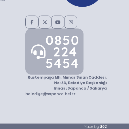
0850
224
5454
Rüstempaşa Mh. Mimar Sinan Caddesi,
No: 33, Belediye Başkanlığı
Binası,Sapanca / Sakarya
belediye@sapanca.bel.tr
Made by
362