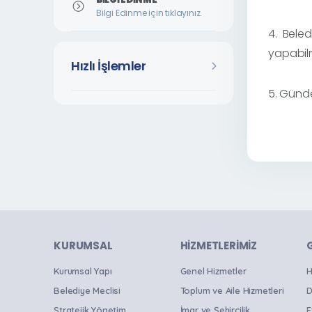
Bilgi Edinme için tıklayınız.
4. Beled
yapabil
Hızlı İşlemler
5.⁠ ⁠Gün
KURUMSAL
HIZMETLERIMIZ
Kurumsal Yapı
Genel Hizmetler
H
Belediye Meclisi
Toplum ve Aile Hizmetleri
D
Stratejik Yönetim
İmar ve Şehircilik
E