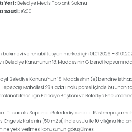
ı Yeri :
Belediye Meclis Toplantı Salonu
ı Saati :
16:00
 :
an bakımevi ve rehabilitasyon merkezi için 01.01.2026 – 31.01.20
yılı Belediye Kanununun 18. Maddesinin G bendi kapsamınd
3 sayılı Belediye Kanunu’nun 18. Maddesinin (e) bendine istin
r Tepebaşı Mahallesi 284 ada 1 nolu parsel içinde bulunan taşı
a kiralanabilmesi için Belediye Başkanı ve Belediye Encümenin
anım Tasarrufu Sapanca Beledediyesine ait Rüstmepaşa mah.
i Engelsiz Kafe'nin (50 m2'si) ihale usulü ile 10 yıllığına kira
ine yetki verilmesi konusunun görüşülmesi.