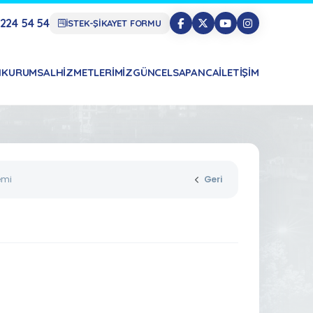
224 54 54
İSTEK-ŞİKAYET FORMU
N
KURUMSAL
HIZMETLERIMIZ
GÜNCEL
SAPANCA
İLETIŞIM
emi
Geri