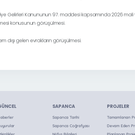
iye Gelirleri Kanununun 97. maddesi kapsamında 2026 mali yıl
mesi konusunun görüşülmesi.
dem dışı gelen evrakların görüşülmesi.
GÜNCEL
SAPANCA
PROJELER
aberler
Sapanca Tarihi
Tamamlanan Pro
uyurular
Sapanca Coğrafyası
Devam Eden Pr
tkinlikler
Nüfus Bilgileri
Planlanan Proje