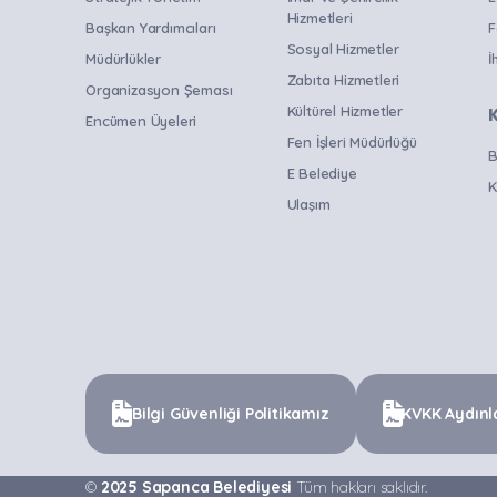
Hizmetleri
Başkan Yardımcıları
F
Sosyal Hizmetler
Müdürlükler
İ
Zabıta Hizmetleri
Organizasyon Şeması
Kültürel Hizmetler
Encümen Üyeleri
Fen İşleri Müdürlüğü
B
E Belediye
K
Ulaşım
Bilgi Güvenliği Politikamız
KVKK Aydınl
©
2025 Sapanca Belediyesi
Tüm hakları saklıdır.