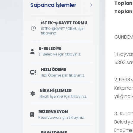
Toplant
Sapanca İşlemler
Toplant
İSTEK-ŞİKAYET FORMU
İSTEK-ŞİKAYET FORMU için
tıklayınız.
GÜNDEM
E-BELEDIYE
1.⁠ ⁠Hayv
E-Belediye için tıklayınız.
5393 sa
HIZLI ÖDEME
Hızlı Ödeme için tıklayınız.
2.⁠ ⁠539
Kırkpına
NIKAH İŞLEMLER
yıllığın
Nikah İşlemler için tıklayınız.
REZERVASYON
3. Kull
Rezervasyon için tıklayınız.
Belediyes
Encümen
BILGI EDINME