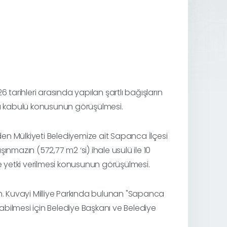
26 tarihleri arasında yapılan şartlı bağışların
a kabulü konusunun görüşülmesi.
aden Mülkiyeti Belediyemize ait Sapanca İlçesi
nmazın (572,77 m2 ‘si) ihale usulü ile 10
e yetki verilmesi konusunun görüşülmesi.
 Kuvayi Milliye Parkında bulunan "Sapanca
lanabilmesi için Belediye Başkanı ve Belediye