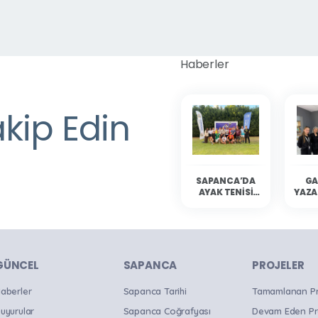
Haberler
akip Edin
SAPANCA’DA
GA
AYAK TENISI
YAZA
HEYECANI
YAŞANDI
SAP
OKU
B
GÜNCEL
SAPANCA
PROJELER
aberler
Sapanca Tarihi
Tamamlanan Pro
uyurular
Sapanca Coğrafyası
Devam Eden Pr