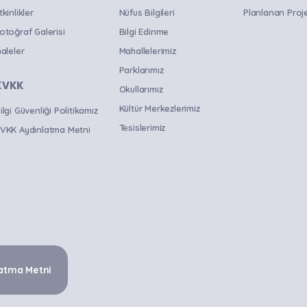
tkinlikler
Nüfus Bilgileri
Planlanan Proje
otoğraf Galerisi
Bilgi Edinme
haleler
Mahallelerimiz
Parklarımız
KVKK
Okullarımız
Kültür Merkezlerimiz
ilgi Güvenliği Politikamız
Tesislerimiz
VKK Aydınlatma Metni
atma Metni