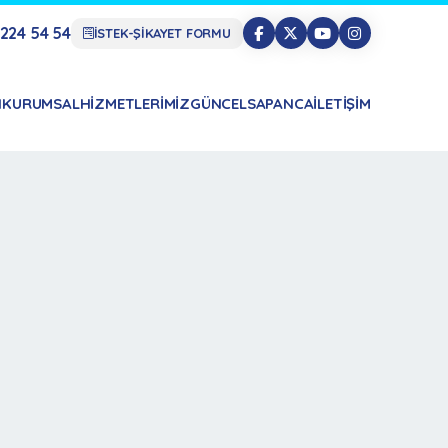
224 54 54
İSTEK-ŞİKAYET FORMU
N
KURUMSAL
HIZMETLERIMIZ
GÜNCEL
SAPANCA
İLETIŞIM