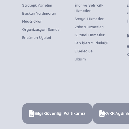
Stratejik Yönetim
İmar ve Şehircilik
E
Hizmetleri
Başkan Yardımcıları
F
Sosyal Hizmetler
Müdürlükler
İ
Zabıta Hizmetleri
Organizasyon Şeması
Kültürel Hizmetler
Encümen Üyeleri
Fen İşleri Müdürlüğü
B
E Belediye
K
Ulaşım
Bilgi Güvenliği Politikamız
KVKK Aydınl