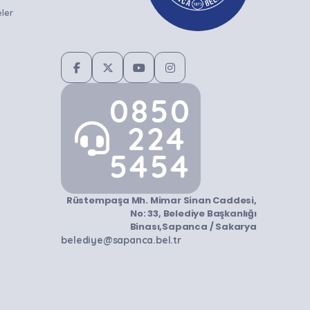
ler
0850
224
5454
Rüstempaşa Mh. Mimar Sinan Caddesi,
No: 33, Belediye Başkanlığı
Binası,Sapanca / Sakarya
belediye@sapanca.bel.tr