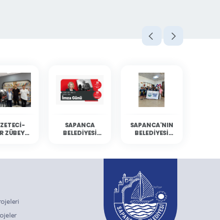
ZETECI-
SAPANCA
SAPANCA'NIN
R ZÜBEYDE
BELEDIYESI
BELEDIYESI
BALCI
KÜLTÜR
YÜZÜCÜLERI
ANCA'DA
ETKINLIKLERINE
MERSIN'DEN
RLARIYLA
GAZETECI-
DERECELERLE
ULUŞTU
YAZAR ZÜBEYDE
DÖNDÜ
BALCI KONUK
OLUYOR
jeleri
ojeler