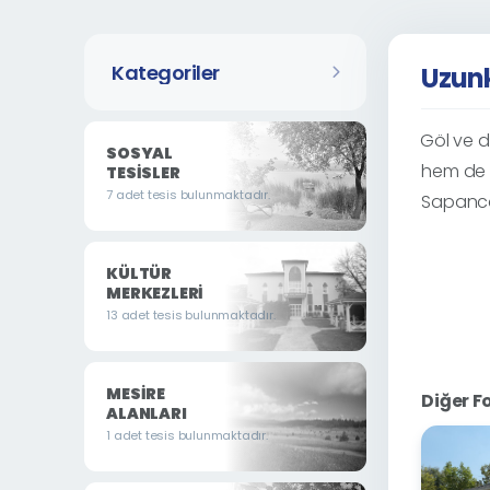
Kategoriler
Uzun
Göl ve doğ
SOSYAL
hem de a
TESISLER
7 adet tesis bulunmaktadır.
Sapanca’
KÜLTÜR
MERKEZLERI
13 adet tesis bulunmaktadır.
MESIRE
Diğer F
ALANLARI
1 adet tesis bulunmaktadır.