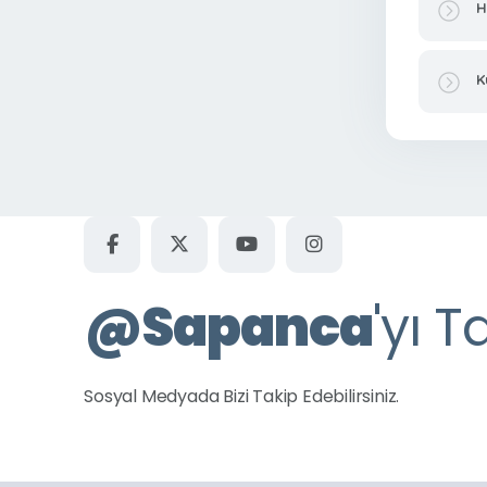
H
K
@
Sapanca
'yı T
Sosyal Medyada Bizi Takip Edebilirsiniz.