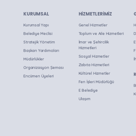
KURUMSAL
HIZMETLERIMIZ
Kurumsal Yapı
Genel Hizmetler
H
Belediye Meclisi
Toplum ve Aile Hizmetleri
D
Stratejik Yönetim
İmar ve Şehircilik
E
Hizmetleri
Başkan Yardımcıları
F
Sosyal Hizmetler
Müdürlükler
İ
Zabıta Hizmetleri
Organizasyon Şeması
Kültürel Hizmetler
Encümen Üyeleri
Fen İşleri Müdürlüğü
B
E Belediye
K
Ulaşım