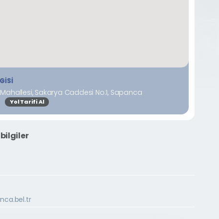
GISI
Mahallesi, Sakarya Caddesi No:1, Sapanca
a
Yol Tarifi Al
bilgiler
ca.bel.tr