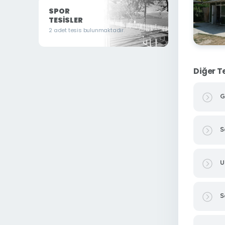
SPOR
TESISLER
2 adet tesis bulunmaktadır.
Diğer T
G
S
U
S