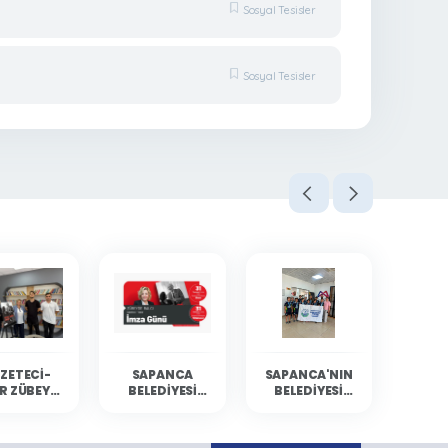
Sosyal Tesisler
Sosyal Tesisler
ZETECI-
SAPANCA
SAPANCA'NIN
R ZÜBEYDE
BELEDIYESI
BELEDIYESI
BALCI
KÜLTÜR
YÜZÜCÜLERI
ANCA'DA
ETKINLIKLERINE
MERSIN'DEN
RLARIYLA
GAZETECI-
DERECELERLE