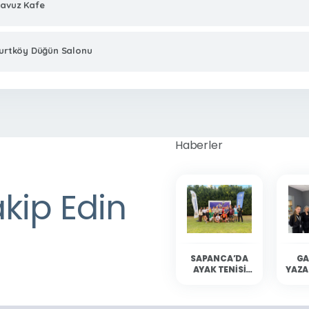
avuz Kafe
urtköy Düğün Salonu
Haberler
akip Edin
SAPANCA’DA
GA
AYAK TENISI
YAZA
HEYECANI
YAŞANDI
SAP
OKU