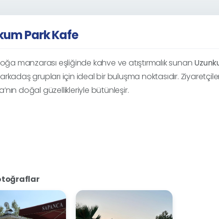
kum Park Kafe
a manzarası eşliğinde kahve ve atıştırmalık sunan
Uzunk
rkadaş grupları için ideal bir buluşma noktasıdır. Ziyaretçile
nın doğal güzellikleriyle bütünleşir.
otoğraflar