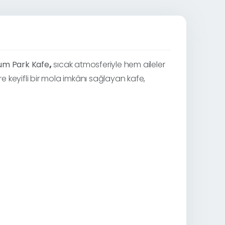
um Park Kafe
,
sıcak atmosferiyle hem aileler
re keyifli bir mola imkânı sağlayan kafe,