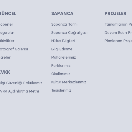
B
GÜNCEL
SAPANCA
PROJELER
aberler
Sapanca Tarihi
Tamamlanan Pro
uyurular
Sapanca Coğrafyası
Devam Eden Pr
tkinlikler
Nüfus Bilgileri
Planlanan Proje
otoğraf Galerisi
Bilgi Edinme
haleler
Mahallelerimiz
Parklarımız
KVKK
Okullarımız
Kültür Merkezlerimiz
ilgi Güvenliği Politikamız
Tesislerimiz
VKK Aydınlatma Metni