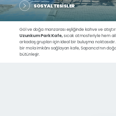
SOSYAL TESISLER
Göl ve doğa manzarası eşliğinde kahve ve atıştı
Uzunkum Park Kafe
,
sıcak atmosferiyle hem ai
arkadaş grupları için ideal bir buluşma noktasıdır. 
bir mola imkânı sağlayan kafe, Sapanca’nın doğal 
bütünleşir.