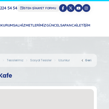
224 54 54
İSTEK-ŞİKAYET FORMU
N
KURUMSAL
HIZMETLERIMIZ
GÜNCEL
SAPANCA
İLETIŞIM
Tesislerimiz
Sosyal Tesisler
Uzunkum Park Kafe
Geri
Kafe