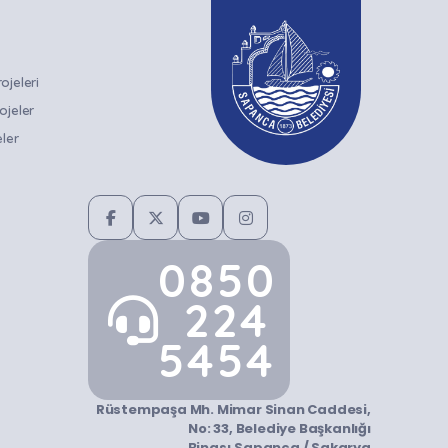
ULUŞTU
YAZAR ZÜBEYDE
DÖNDÜ
BALCI KONUK
OLUYOR
jeleri
ojeler
ler
0850
224
5454
Rüstempaşa Mh. Mimar Sinan Caddesi,
No: 33, Belediye Başkanlığı
Binası,Sapanca / Sakarya