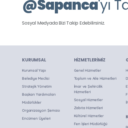
@
Sapanca
'yı T
Sosyal Medyada Bizi Takip Edebilirsiniz.
KURUMSAL
HIZMETLERIMIZ
Kurumsal Yapı
Genel Hizmetler
H
Belediye Meclisi
Toplum ve Aile Hizmetleri
D
Stratejik Yönetim
İmar ve Şehircilik
E
Hizmetleri
Başkan Yardımcıları
F
Sosyal Hizmetler
Müdürlükler
İ
Zabıta Hizmetleri
Organizasyon Şeması
Kültürel Hizmetler
Encümen Üyeleri
Fen İşleri Müdürlüğü
B