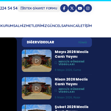
224 54 54
İSTEK-ŞİKAYET FORMU
N
KURUMSAL
HIZMETLERIMIZ
GÜNCEL
SAPANCA
İLETIŞIM
DIĞER VIDEOLAR
TÜMÜ
Mayıs 2026 Meclis
Canlı Yayını
MECLIS GÜNDEMI
VIDEOLARI
8 Mayıs 2026, Cuma
Nisan 2026 Meclis
Canlı Yayını
MECLIS GÜNDEMI
VIDEOLARI
5 Nisan 2026, Pazar
Şubat 2026 Meclis