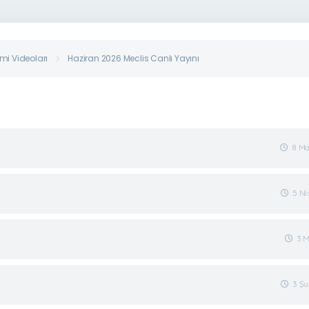
i Videoları
Haziran 2026 Meclis Canlı Yayını
8 Ma
5 Ni
3 M
3 Şu