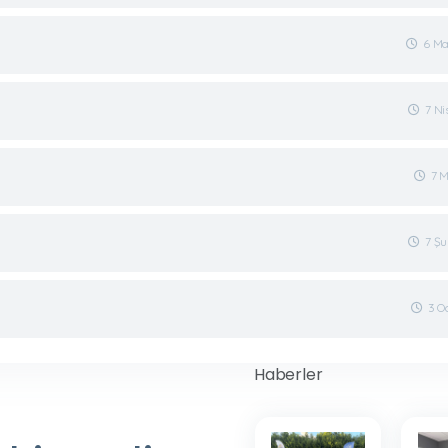
6 Ma
7 N
7 
7 Ş
3 O
Haberler