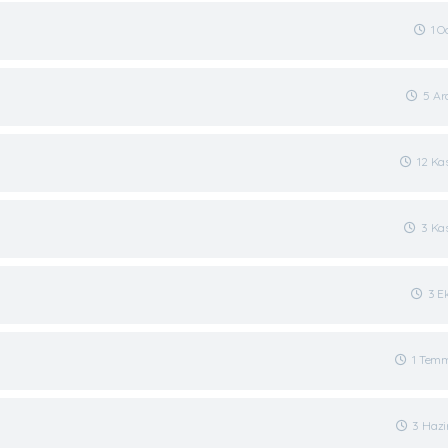
1 
5 Ar
12 Ka
3 Ka
3 E
1 Tem
3 Haz