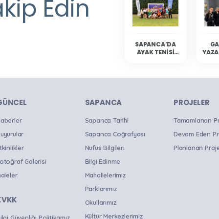
akip Edin
SAPANCA’DA
GA
AYAK TENISI
YAZA
HEYECANI
YAŞANDI
SAP
OKU
B
GÜNCEL
SAPANCA
PROJELER
aberler
Sapanca Tarihi
Tamamlanan Pro
uyurular
Sapanca Coğrafyası
Devam Eden Pr
tkinlikler
Nüfus Bilgileri
Planlanan Proje
otoğraf Galerisi
Bilgi Edinme
haleler
Mahallelerimiz
Parklarımız
KVKK
Okullarımız
Kültür Merkezlerimiz
ilgi Güvenliği Politikamız