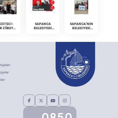
ZETECI-
SAPANCA
SAPANCA'NIN
R ZÜBEYDE
BELEDIYESI
BELEDIYESI
BALCI
KÜLTÜR
YÜZÜCÜLERI
ANCA'DA
ETKINLIKLERINE
MERSIN'DEN
RLARIYLA
GAZETECI-
DERECELERLE
ULUŞTU
YAZAR ZÜBEYDE
DÖNDÜ
BALCI KONUK
OLUYOR
jeleri
ojeler
ler
0850