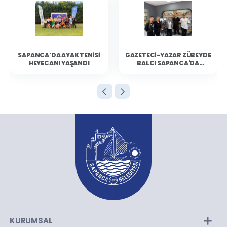
SAPANCA’DA AYAK TENISI
GAZETECI-YAZAR ZÜBEYDE
HEYECANI YAŞANDI
BALCI SAPANCA'DA
OKURLARIYLA BULUŞTU
KURUMSAL