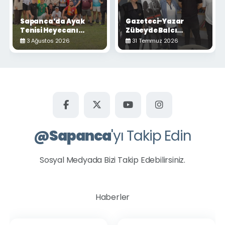
Sapanca’da Ayak
Gazeteci-Yazar
Tenisi Heyecanı
Zübeyde Balcı
Yaşandı
Sapanca'da
3 Ağustos 2026
31 Temmuz 2026
Okurlarıyla Buluştu
@
Sapanca
'yı Takip Edin
Sosyal Medyada Bizi Takip Edebilirsiniz.
Haberler