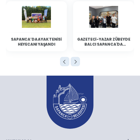
SAPANCA’DA AYAK TENISI
GAZETECI-YAZAR ZÜBEYDE
HEYECANI YAŞANDI
BALCI SAPANCA'DA
OKURLARIYLA BULUŞTU