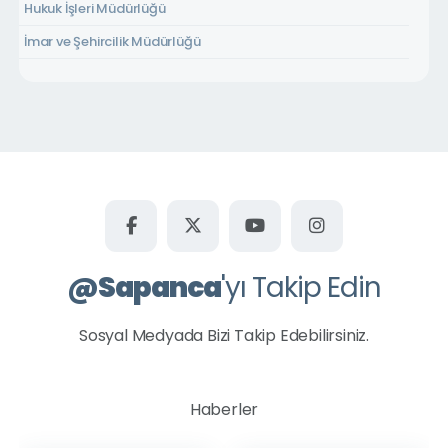
Hukuk İşleri Müdürlüğü
İmar ve Şehircilik Müdürlüğü
İnsan Kaynakları ve Eğitim Müdürlüğü
Kültür İşleri Müdürlüğü
Mali Hizmetler Müdürlüğü
Park Ve Bahçeler Müdürlüğü
Ruhsat Ve Denetim Müdürlüğü
Sapaş Turizm Gıda İnş. San. ve Tic. A.Ş. Müdürlüğü
Spor İşleri Müdürlüğü
@
Sapanca
'yı Takip Edin
Sosyal Yardım İşleri Müdürlüğü
Sosyal Medyada Bizi Takip Edebilirsiniz.
Temizlik İşleri Müdürlüğü
Veterinerlik Hizmetleri Müdürlüğü
Yazı İşleri Müdürlüğü
Haberler
Zabıta Müdürlüğü