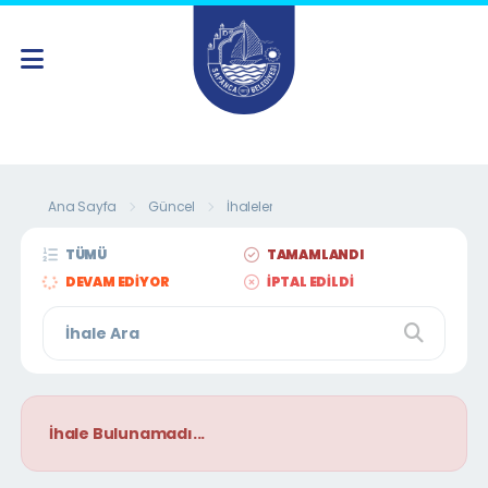
Ana Sayfa
Güncel
İhaleler
TÜMÜ
TAMAMLANDI
DEVAM EDIYOR
İPTAL EDILDI
İhale Bulunamadı...