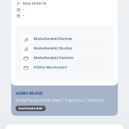
0532 453 81 13
-
-
Mahalledeki Parklar
Mahalledeki Okullar
Mahalledeki Camiler
Kültür Merkezleri
ADRES BILGISI
Rüstempaşa Mahallesi / Sapanca / Sakarya
Haritada Gör