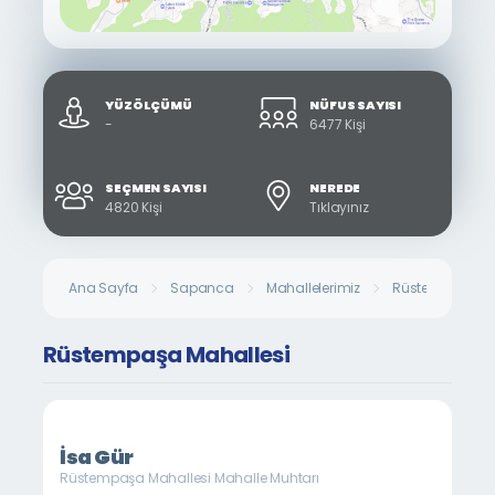
YÜZÖLÇÜMÜ
NÜFUS SAYISI
-
6477 Kişi
SEÇMEN SAYISI
NEREDE
4820 Kişi
Tıklayınız
Ana Sayfa
Sapanca
Mahallelerimiz
Rüstempaşa Ma
Rüstempaşa Mahallesi
İsa Gür
Rüstempaşa Mahallesi Mahalle Muhtarı