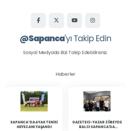
@
Sapanca
'yı Takip Edin
Sosyal Medyada Bizi Takip Edebilirsiniz.
Haberler
SAPANCA’DA AYAK TENISI
GAZETECI-YAZAR ZÜBEYDE
HEYECANI YAŞANDI
BALCI SAPANCA'DA