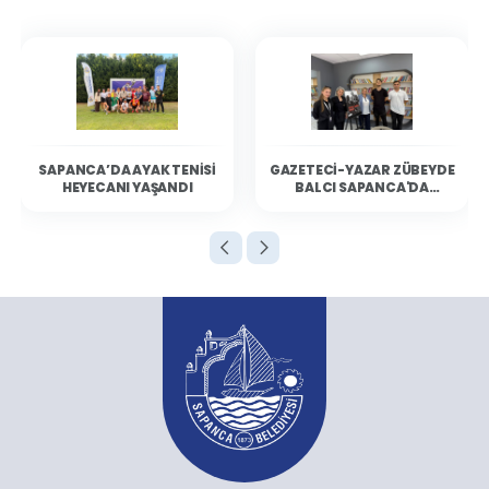
SAPANCA’DA AYAK TENISI
GAZETECI-YAZAR ZÜBEYDE
HEYECANI YAŞANDI
BALCI SAPANCA'DA
OKURLARIYLA BULUŞTU