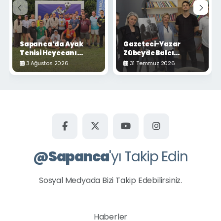
Sapanca’da Ayak
Gazeteci-Yazar
Tenisi Heyecanı
Zübeyde Balcı
Yaşandı
Sapanca'da
3 Ağustos 2026
31 Temmuz 2026
Okurlarıyla Buluştu
@
Sapanca
'yı Takip Edin
Sosyal Medyada Bizi Takip Edebilirsiniz.
Haberler