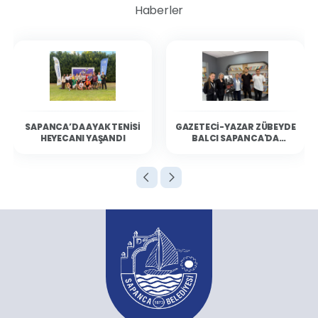
Haberler
SAPANCA’DA AYAK TENISI
GAZETECI-YAZAR ZÜBEYDE
HEYECANI YAŞANDI
BALCI SAPANCA'DA
OKURLARIYLA BULUŞTU