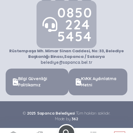
0850
224
5454
Rüstempaşa Mh. Mimar Sinan Caddesi, No: 33, Belediye
Başkanlığı Binası,Sapanca / Sakarya
belediye@sapanca.bel.tr
Bilgi Güvenliği
KVKK Aydınlatma
Politikamız
Metni
©
2025 Sapanca Belediyesi
Tüm hakları saklıdır.
Made by
362