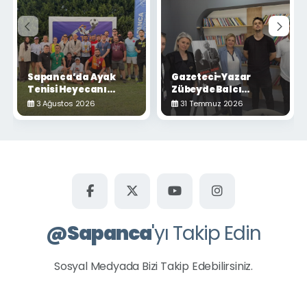
Sapanca’da Ayak
Gazeteci-Yazar
Tenisi Heyecanı
Zübeyde Balcı
Yaşandı
Sapanca'da
3 Ağustos 2026
31 Temmuz 2026
Okurlarıyla Buluştu
@
Sapanca
'yı Takip Edin
Sosyal Medyada Bizi Takip Edebilirsiniz.