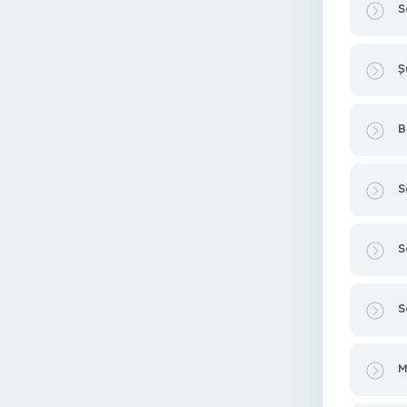
S
Ş
B
S
S
S
M