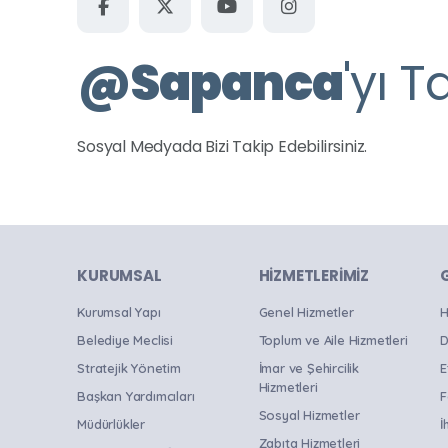
@
Sapanca
'yı T
Sosyal Medyada Bizi Takip Edebilirsiniz.
KURUMSAL
HIZMETLERIMIZ
Kurumsal Yapı
Genel Hizmetler
H
Belediye Meclisi
Toplum ve Aile Hizmetleri
D
Stratejik Yönetim
İmar ve Şehircilik
E
Hizmetleri
Başkan Yardımcıları
F
Sosyal Hizmetler
Müdürlükler
İ
Zabıta Hizmetleri