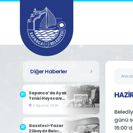
Diğer Haberler
Ana S
HAZİ
Sapanca’da Ayak
Tenisi Heyecanı
Yaşandı
3 Ağustos 2026
Belediy
günü s
Gazeteci-Yazar
16:00’
Zübeyde Balcı