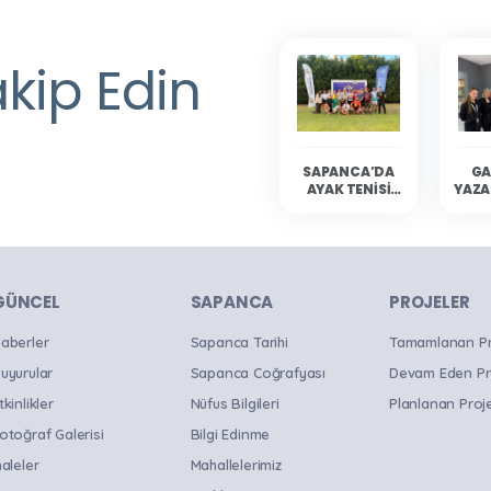
Oluyor
akip Edin
SAPANCA’DA
GA
AYAK TENISI
YAZA
HEYECANI
YAŞANDI
SAP
OKU
B
GÜNCEL
SAPANCA
PROJELER
aberler
Sapanca Tarihi
Tamamlanan Pro
uyurular
Sapanca Coğrafyası
Devam Eden Pr
tkinlikler
Nüfus Bilgileri
Planlanan Proje
otoğraf Galerisi
Bilgi Edinme
haleler
Mahallelerimiz