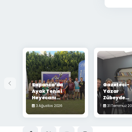
Sapanca’da
Gazeteci-
Ayak Tenisi
Yazar
Heyecanı
Zübeyde
Yaşandı
Balcı
3 Ağustos 2026
31 Temmuz 20
Sapanca'd
Okurlarıyl
Buluştu