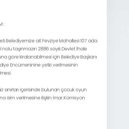
 :
iyeti Belediyemize ait Fevziye Mahallesi 107 ada
l nolu taşınmazın 2886 sayılı Devlet İhale
a göre kiralanabilmesi için Belediye Başkanı
diye Encümeninine yetki verilmesinin
lmesi.
miz sınırları içerisinde bulunan çocuk oyun
ına isim verilmesine ilişkin İmar Komisyon