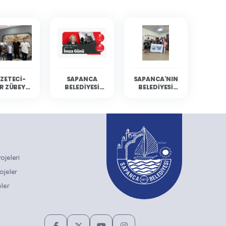
ZETECI-
SAPANCA
SAPANCA'NIN
R ZÜBEYDE
BELEDIYESI
BELEDIYESI
BALCI
KÜLTÜR
YÜZÜCÜLERI
ANCA'DA
ETKINLIKLERINE
MERSIN'DEN
RLARIYLA
GAZETECI-
DERECELERLE
ULUŞTU
YAZAR ZÜBEYDE
DÖNDÜ
BALCI KONUK
OLUYOR
jeleri
ojeler
ler