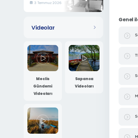
İkramı
3 Temmuz 2026
Genel il
Videolar
S
T
S
Meclis
Sapanca
Gündemi
Videoları
Videoları
M
S
M