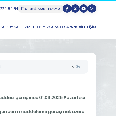
224 54 54
İSTEK-ŞİKAYET FORMU
N
KURUMSAL
HIZMETLERIMIZ
GÜNCEL
SAPANCA
İLETIŞIM
I
Geri
addesi gereğince 01.06.2026 Pazartesi
 gündem maddelerini görüşmek üzere