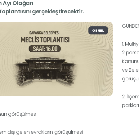
n Ayı Olağan
Toplantısını gerçekleştirecektir.
GÜNDEM
GENEL
1. Mülk
2 parse
Kanunun
ve Bele
görüşü
2. İlçe
parklar
un görüşülmesi.
m dışı gelen evrakların görüşülmesi