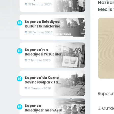
Hazira
Sapanca'da
31 Temmuz 2026
Okurlarıyla Buluştu
Meclis 
Sapanca Belediyesi
Kültür Etkinliklerine
Gazeteci-Yazar
28 Temmuz 2026
Zübeyde Balcı Konuk
Oluyor
Sapanca'nın
Belediyesi Yüzücüleri
Mersin'den
7 Temmuz 2026
Derecelerle Döndü
Sapanca'da Karne
Sevinci Gölpark'ta
Yaşandı
6 Temmuz 2026
Raporun
Sapanca
3. Günde
Belediyesi’nden Aşure