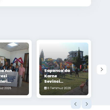
a'nın
Sapanca'da
yesi
Karne
leri
Sevinci
'den
Gölpark'ta
uz 2026
6 Temmuz 2026
lerle
Yaşandı