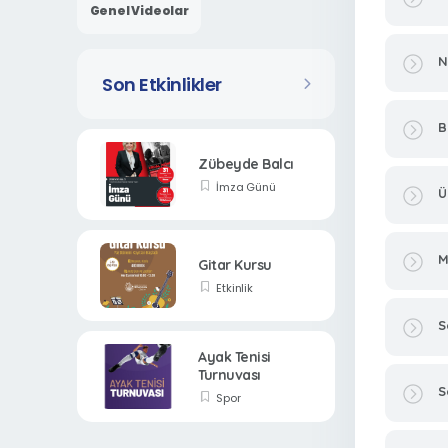
Genel Videolar
N
Son Etkinlikler
B
Zübeyde Balcı
İmza Günü
Ü
M
Gitar Kursu
Etkinlik
S
Ayak Tenisi
Turnuvası
S
Spor