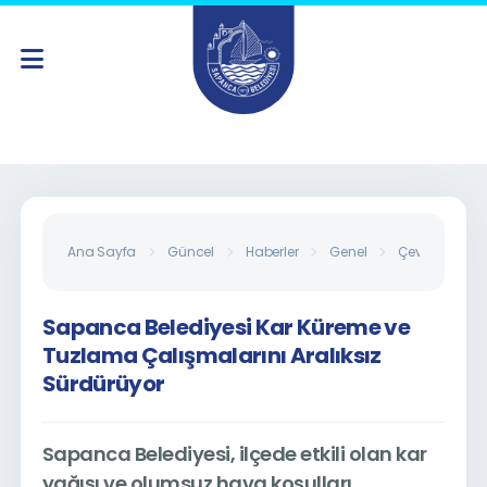
Sa
Ana Sayfa
Güncel
Haberler
Genel
Çevre
Çal
Sapanca Belediyesi Kar Küreme ve
Tuzlama Çalışmalarını Aralıksız
Sürdürüyor
Sapanca Belediyesi, ilçede etkili olan kar
yağışı ve olumsuz hava koşulları