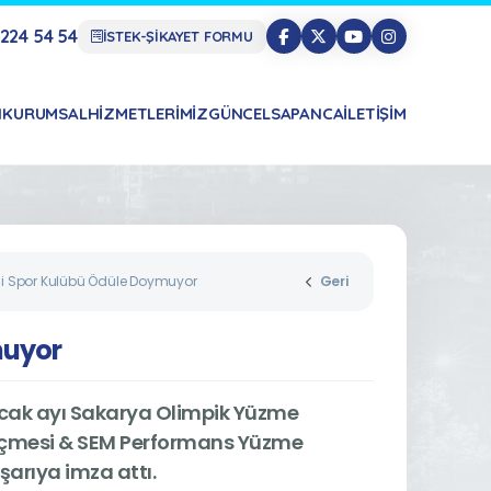
224 54 54
İSTEK-ŞİKAYET FORMU
N
KURUMSAL
HIZMETLERIMIZ
GÜNCEL
SAPANCA
İLETIŞIM
i Spor Kulübü Ödüle Doymuyor
Geri
muyor
Ocak ayı Sakarya Olimpik Yüzme
Seçmesi & SEM Performans Yüzme
arıya imza attı.