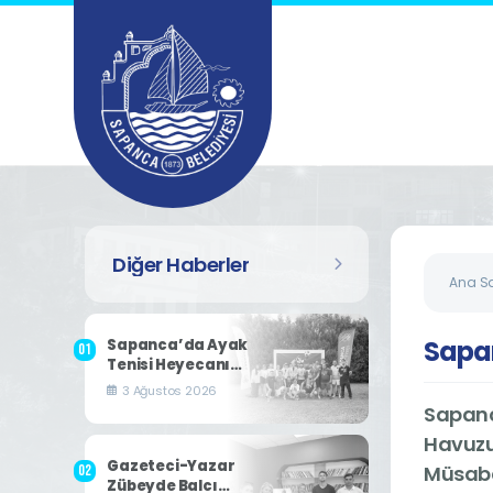
Diğer Haberler
Ana S
Sapa
Sapanca’da Ayak
Tenisi Heyecanı
Yaşandı
3 Ağustos 2026
Sapanc
Havuzu
Gazeteci-Yazar
Müsaba
Zübeyde Balcı