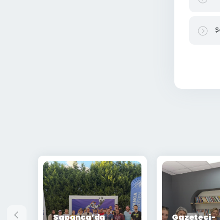
Ş
Sapanca’da
Gazeteci-