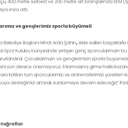
pçu
, 400 metre serbest ve 200 metre sırt branşlarında
SEM (S
rıya imza attı.
rımız ve gençlerimiz sporla büyümeli
 Belediye Başkanı
Nihat Arda Şahin
,
elde edilen başarılarla 
si Spor Kulübü bünyesinde yetişen genç sporcularımızın bu 
ururlandırdı. Çocuklarımızın ve gençlerimizin sporla büyümesini, 
ini son derece önemsiyoruz. İl karmasına girme hakkı kaza
ara katılan tüm sporcularımızı ve antrenörlerimizi yürekten
cuya desteğimizi artarak sürdürmeye devam edeceğiz”
ifad
otoğraflar