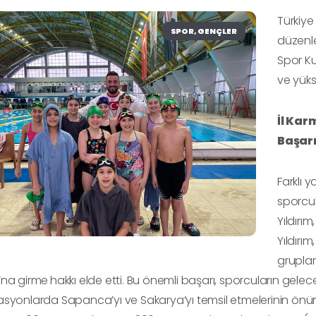
Türkiye
SPOR, GENÇLER
düzenl
Spor Kul
ve yüks
İl Kar
Başarı
Farklı 
sporcu
Yıldırı
Yıldırı
grupla
’na girme
hakkı elde etti
. Bu önemli başarı, sporcuların ge
syonlarda Sapanca’yı ve Sakarya’yı temsil etmelerinin önün