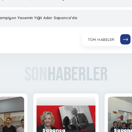
ampiyon Yasemin Yiğit Adar Sapanca’da
TÜM HABELER
Son
Haberler
Sapanca
Sapanc