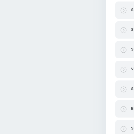
S
S
S
V
S
B
S