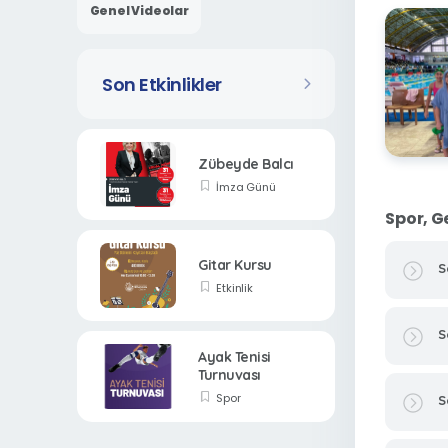
Genel Videolar
Son Etkinlikler
Zübeyde Balcı
İmza Günü
Spor, Ge
Gitar Kursu
S
Etkinlik
S
Ayak Tenisi
Turnuvası
Spor
S