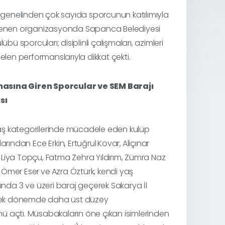
 genelinden çok sayıda sporcunun katılımıyla
enen organizasyonda Sapanca Belediyesi
übü sporcuları; disiplinli çalışmaları, azimleri
elen performanslarıyla dikkat çekti.
masına Giren Sporcular ve SEM Barajı
sı
yaş kategorilerinde mücadele eden kulüp
larından
Ece Erkin, Ertuğrul
Kovar,
Aliçınar
m, Liya Topçu, Fatma Zehra Yıldırım, Zümra Naz
m, Ömer Eser
ve
Azra Öztürk
, kendi yaş
rında
3 ve üzeri baraj
geçerek
Sakarya İl
lecek dönemde daha üst düzey
ü açtı. Müsabakaların öne çıkan isimlerinden