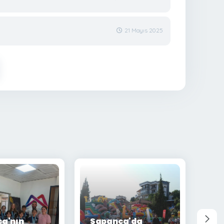
21 Mayıs 2025
a'nın
Sapanca'da