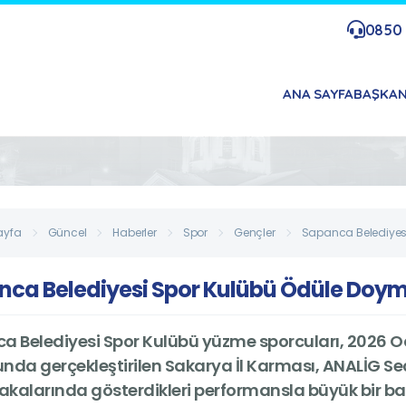
0850 
ANA SAYFA
BAŞKA
ayfa
Güncel
Haberler
Spor
Gençler
Sapanca Belediyes
nca Belediyesi Spor Kulübü Ödüle Doy
a Belediyesi Spor Kulübü yüzme sporcuları, 2026 
nda gerçekleştirilen Sakarya İl Karması, ANALİG 
kalarında gösterdikleri performansla büyük bir baş