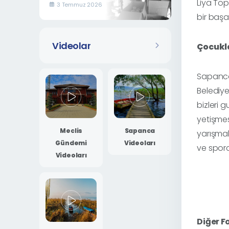
İkramı
Liya To
3 Temmuz 2026
bir başa
Videolar
Çocukla
Sapanca
Belediye
bizleri g
yetişmes
Meclis
Sapanca
yarışmal
Gündemi
Videoları
ve spor
Videoları
Diğer F