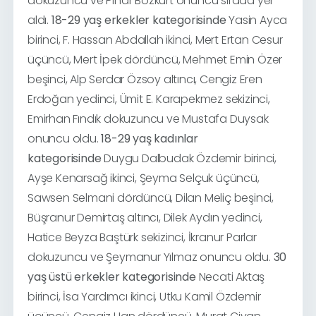
dokuzuncu ve Pınar Bozkurt onuncu sırada yer
aldı.
18-29 yaş erkekler kategorisinde
Yasin Ayca
birinci, F. Hassan Abdallah ikinci, Mert Ertan Cesur
üçüncü, Mert İpek dördüncü, Mehmet Emin Özer
beşinci, Alp Serdar Özsoy altıncı, Cengiz Eren
Erdoğan yedinci, Ümit E. Karapekmez sekizinci,
Emirhan Fındık dokuzuncu ve Mustafa Duysak
onuncu oldu.
18-29 yaş kadınlar
kategorisinde
Duygu Dalbudak Özdemir birinci,
Ayşe Kenarsağ ikinci, Şeyma Selçuk üçüncü,
Sawsen Selmani dördüncü, Dilan Meliç beşinci,
Büşranur Demirtaş altıncı, Dilek Aydın yedinci,
Hatice Beyza Baştürk sekizinci, İkranur Parlar
dokuzuncu ve Şeymanur Yılmaz onuncu oldu.
30
yaş üstü erkekler kategorisinde
Necati Aktaş
birinci, İsa Yardımcı ikinci, Utku Kamil Özdemir