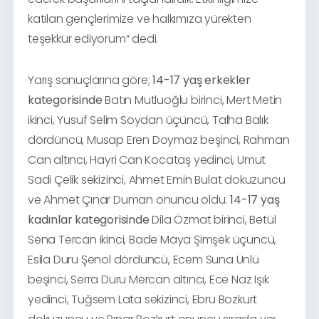
katılan gençlerimize ve halkımıza yürekten
teşekkür ediyorum” dedi.
Yarış sonuçlarına göre;
14-17 yaş erkekler
kategorisinde
Batın Mutluoğlu birinci, Mert Metin
ikinci, Yusuf Selim Soydan üçüncü, Talha Balık
dördüncü, Musap Eren Doymaz beşinci, Rahman
Can altıncı, Hayri Can Kocataş yedinci, Umut
Sadi Çelik sekizinci, Ahmet Emin Bulat dokuzuncu
ve Ahmet Çınar Duman onuncu oldu.
14-17 yaş
kadınlar kategorisinde
Dila Özmat birinci, Betül
Sena Tercan ikinci, Bade Maya Şimşek üçüncü,
Esila Duru Şenol dördüncü, Ecem Suna Ünlü
beşinci, Serra Duru Mercan altıncı, Ece Naz Işık
yedinci, Tuğsem Lata sekizinci, Ebru Bozkurt