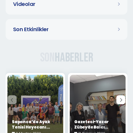
Videolar
Son Etkinlikler
Son
Haberler
Sapanca’da Ayak
Gazeteci-Yazar
Tenisi Heyecanı
Zübeyde Balcı
Yaşandı
Sapanca'da