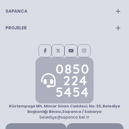
Encümen Üyeleri
SAPANCA
PROJELER
0850
224
5454
Rüstempaşa Mh. Mimar Sinan Caddesi, No: 33, Belediye
Başkanlığı Binası,Sapanca / Sakarya
belediye@sapanca.bel.tr