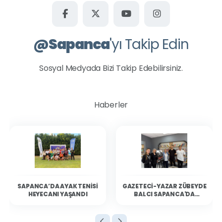
@
Sapanca
'yı Takip Edin
Sosyal Medyada Bizi Takip Edebilirsiniz.
Haberler
SAPANCA’DA AYAK TENISI
GAZETECI-YAZAR ZÜBEYDE
HEYECANI YAŞANDI
BALCI SAPANCA'DA
OKURLARIYLA BULUŞTU