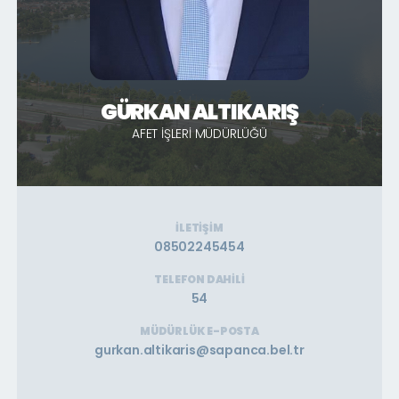
GÜRKAN ALTIKARIŞ
AFET İŞLERI MÜDÜRLÜĞÜ
İLETIŞIM
08502245454
TELEFON DAHILI
54
MÜDÜRLÜK E-POSTA
gurkan.altikaris@sapanca.bel.tr