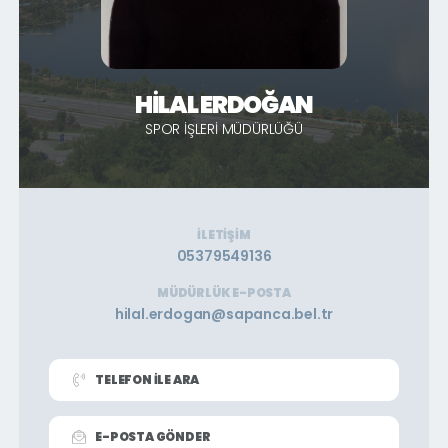
HILAL ERDOĞAN
SPOR İŞLERI MÜDÜRLÜĞÜ
İLETIŞIM
05379549136
MÜDÜRLÜK E-POSTA
hilal.erdogan@sapanca.bel.tr
TELEFON İLE ARA
E-POSTA GÖNDER