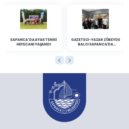
SAPANCA’DA AYAK TENISI
GAZETECI-YAZAR ZÜBEYDE
HEYECANI YAŞANDI
BALCI SAPANCA'DA
OKURLARIYLA BULUŞTU