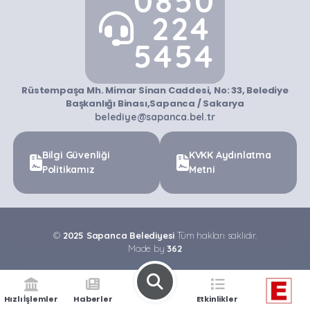
0850
224
5454
Rüstempaşa Mh. Mimar Sinan Caddesi, No: 33, Belediye
Başkanlığı Binası,Sapanca / Sakarya
belediye@sapanca.bel.tr
Bilgi Güvenliği
KVKK Aydınlatma
Politikamız
Metni
©
2025 Sapanca Belediyesi
Tüm hakları saklıdır.
Made by
362
Hızlı İşlemler
Haberler
Etkinlikler