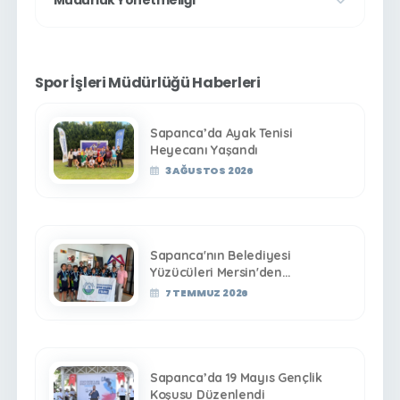
Müdürlük Yönetmeliği
Spor İşleri Müdürlüğü Haberleri
Sapanca’da Ayak Tenisi
Heyecanı Yaşandı
3 AĞUSTOS 2026
Sapanca'nın Belediyesi
Yüzücüleri Mersin'den
Derecelerle Döndü
7 TEMMUZ 2026
Sapanca’da 19 Mayıs Gençlik
Koşusu Düzenlendi