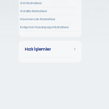
Göl Mahallesi
Güldibi Mahallesi
Hacımercan Mahallesi
Kırkpınar Hasanpaşa Mahallesi
Kırkpınar Soğuksu Mahallesi
Kırkpınar Tepebaşı Mahallesi
Hızlı İşlemler
Kurtköy Dibektaş Mahallesi
Kurtköy Fatih Mahallesi
Kurtköy Yavuzselim Mahallesi
Kuruçeşme Mahallesi
Mahmudiye Mahallesi
Memnuniye Mahallesi
Rüstempaşa Mahallesi
Şükriye Mahallesi