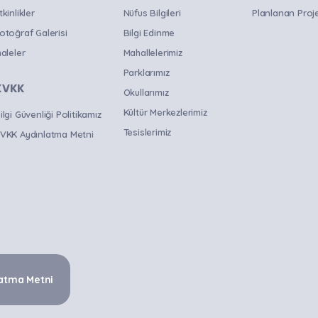
tkinlikler
Nüfus Bilgileri
Planlanan Proje
otoğraf Galerisi
Bilgi Edinme
haleler
Mahallelerimiz
Parklarımız
KVKK
Okullarımız
Kültür Merkezlerimiz
ilgi Güvenliği Politikamız
Tesislerimiz
VKK Aydınlatma Metni
atma Metni