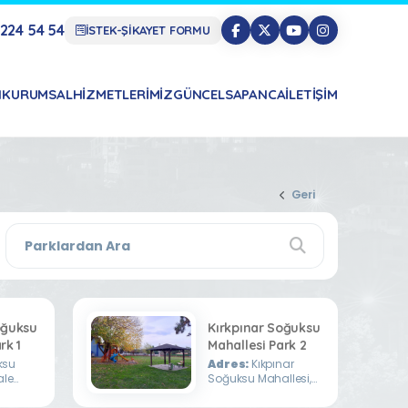
224 54 54
İSTEK-ŞİKAYET FORMU
N
KURUMSAL
HIZMETLERIMIZ
GÜNCEL
SAPANCA
İLETIŞIM
Geri
oğuksu
Kırkpınar Soğuksu
rk 1
Mahallesi Park 2
ksu
Adres:
Kıkpınar
ale
Soğuksu Mahallesi,
Bağdat Caddesi,
Durak Sokak