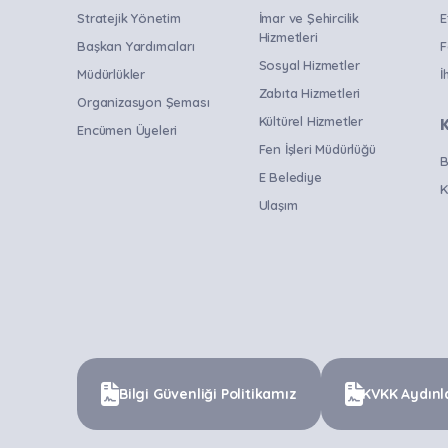
Stratejik Yönetim
İmar ve Şehircilik
E
Hizmetleri
Başkan Yardımcıları
F
Sosyal Hizmetler
Müdürlükler
İ
Zabıta Hizmetleri
Organizasyon Şeması
Kültürel Hizmetler
Encümen Üyeleri
Fen İşleri Müdürlüğü
B
E Belediye
K
Ulaşım
Bilgi Güvenliği Politikamız
KVKK Aydınl