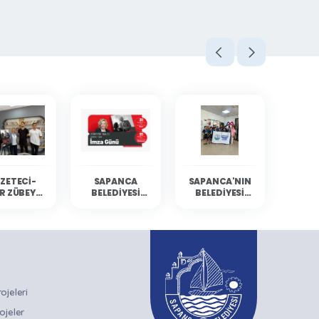
ZETECI-
SAPANCA
SAPANCA'NIN
R ZÜBEYDE
BELEDIYESI
BELEDIYESI
BALCI
KÜLTÜR
YÜZÜCÜLERI
ANCA'DA
ETKINLIKLERINE
MERSIN'DEN
RLARIYLA
GAZETECI-
DERECELERLE
ULUŞTU
YAZAR ZÜBEYDE
DÖNDÜ
BALCI KONUK
OLUYOR
jeleri
ojeler