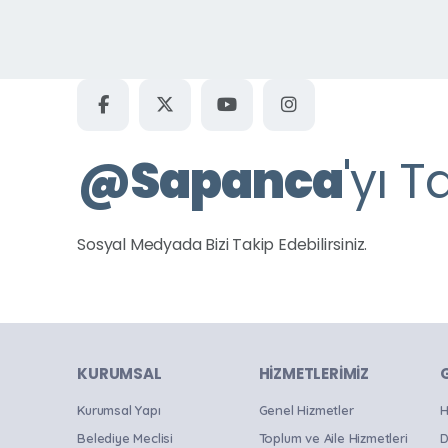
Uzunkum Mahallesi
Ünlüce Mahallesi
Yanık Mahallesi
Yeni Mahalle
@
Sapanca
'yı T
Tüm Parklar
Sosyal Medyada Bizi Takip Edebilirsiniz.
KURUMSAL
HIZMETLERIMIZ
Kurumsal Yapı
Genel Hizmetler
H
Belediye Meclisi
Toplum ve Aile Hizmetleri
D