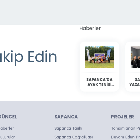
Haberler
akip Edin
SAPANCA’DA
GA
AYAK TENISI
YAZA
HEYECANI
YAŞANDI
SAP
OKU
B
GÜNCEL
SAPANCA
PROJELER
aberler
Sapanca Tarihi
Tamamlanan Pro
uyurular
Sapanca Coğrafyası
Devam Eden Pr