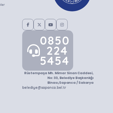
ler
0850
224
5454
Rüstempaşa Mh. Mimar Sinan Caddesi,
No: 33, Belediye Başkanlığı
Binası,Sapanca / Sakarya
belediye@sapanca.bel.tr