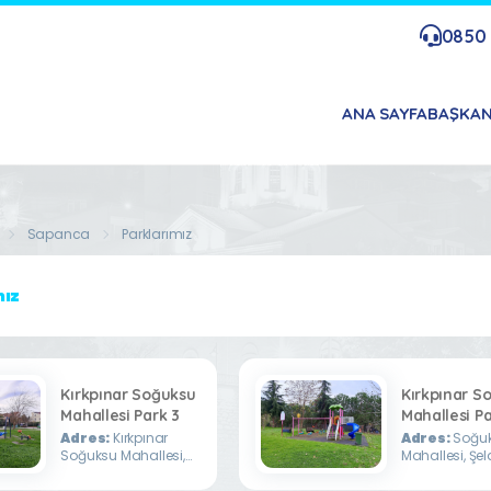
0850 
ANA SAYFA
BAŞKA
Sapanca
Parklarımız
mız
Kırkpınar Soğuksu
Kırkpınar S
Mahallesi Park 3
Mahallesi Pa
Adres:
Kırkpınar
Adres:
Soğu
Soğuksu Mahallesi,
Mahallesi, Şel
Bağdat Caddesi, Göl
Caddesi
Caddesi