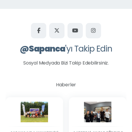
Kuruçeşme Mahallesi
Mahmudiye Mahallesi
Memnuniye Mahallesi
Rüstempaşa Mahallesi
@
Sapanca
'yı Takip Edin
Şükriye Mahallesi
Uzunkum Mahallesi
Sosyal Medyada Bizi Takip Edebilirsiniz.
Ünlüce Mahallesi
Yanık Mahallesi
Haberler
Yeni Mahalle
Tüm Parklar