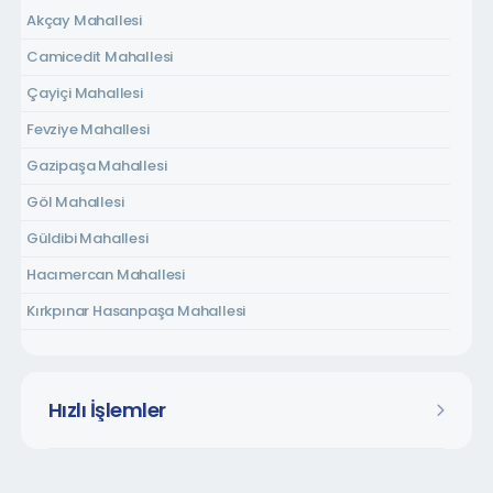
Akçay Mahallesi
Camicedit Mahallesi
Çayiçi Mahallesi
Fevziye Mahallesi
Gazipaşa Mahallesi
Göl Mahallesi
Güldibi Mahallesi
Hacımercan Mahallesi
Kırkpınar Hasanpaşa Mahallesi
Kırkpınar Soğuksu Mahallesi
Kırkpınar Tepebaşı Mahallesi
Hızlı İşlemler
Kurtköy Dibektaş Mahallesi
Kurtköy Fatih Mahallesi
Kurtköy Yavuzselim Mahallesi