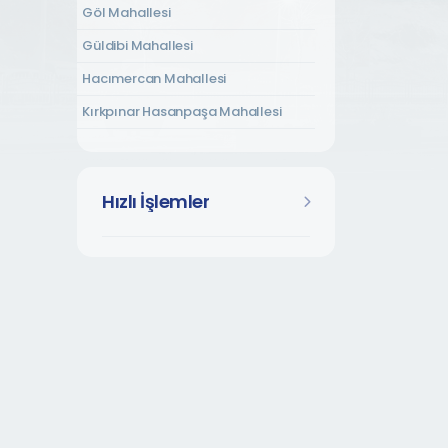
Göl Mahallesi
Güldibi Mahallesi
Hacımercan Mahallesi
Kırkpınar Hasanpaşa Mahallesi
Kırkpınar Soğuksu Mahallesi
Kırkpınar Tepebaşı Mahallesi
Hızlı İşlemler
Kurtköy Dibektaş Mahallesi
Kurtköy Fatih Mahallesi
Kurtköy Yavuzselim Mahallesi
Kuruçeşme Mahallesi
Mahmudiye Mahallesi
Memnuniye Mahallesi
Rüstempaşa Mahallesi
Şükriye Mahallesi