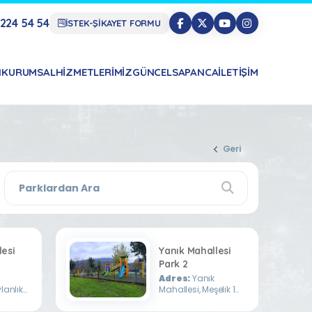
224 54 54
İSTEK-ŞİKAYET FORMU
N
KURUMSAL
HIZMETLERIMIZ
GÜNCEL
SAPANCA
İLETIŞIM
Geri
lesi
Yanık Mahallesi
Park 2
Adres:
Yanık
lanlık
Mahallesi, Meşelik 1
Sokak