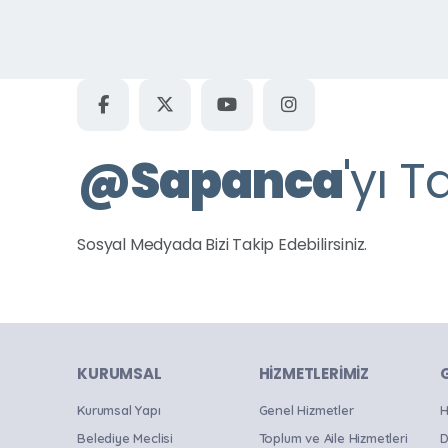
Uzunkum Mahallesi
Ünlüce Mahallesi
Yanık Mahallesi
Yeni Mahalle
@
Sapanca
'yı T
Tüm Parklar
Sosyal Medyada Bizi Takip Edebilirsiniz.
KURUMSAL
HIZMETLERIMIZ
Kurumsal Yapı
Genel Hizmetler
H
Belediye Meclisi
Toplum ve Aile Hizmetleri
D