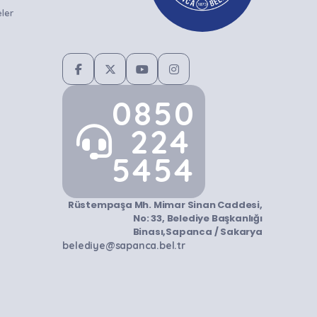
ler
0850
224
5454
Rüstempaşa Mh. Mimar Sinan Caddesi,
No: 33, Belediye Başkanlığı
Binası,Sapanca / Sakarya
belediye@sapanca.bel.tr