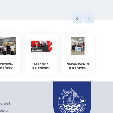
ZETECI-
SAPANCA
SAPANCA'NIN
R ZÜBEYDE
BELEDIYESI
BELEDIYESI
BALCI
KÜLTÜR
YÜZÜCÜLERI
ANCA'DA
ETKINLIKLERINE
MERSIN'DEN
RLARIYLA
GAZETECI-
DERECELERLE
ULUŞTU
YAZAR ZÜBEYDE
DÖNDÜ
BALCI KONUK
OLUYOR
jeleri
ojeler