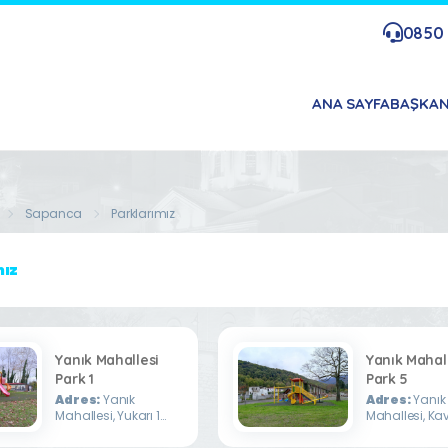
0850 
ANA SAYFA
BAŞKA
Sapanca
Parklarımız
mız
Yanık Mahallesi
Yanık Mahal
Park 1
Park 5
Adres:
Yanık
Adres:
Yanık
Mahallesi, Yukarı 1
Mahallesi, Kav
Sokak
Sokak