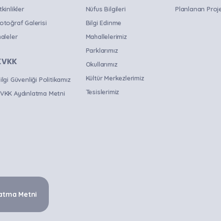
tkinlikler
Nüfus Bilgileri
Planlanan Proje
otoğraf Galerisi
Bilgi Edinme
haleler
Mahallelerimiz
Parklarımız
KVKK
Okullarımız
Kültür Merkezlerimiz
ilgi Güvenliği Politikamız
Tesislerimiz
VKK Aydınlatma Metni
atma Metni