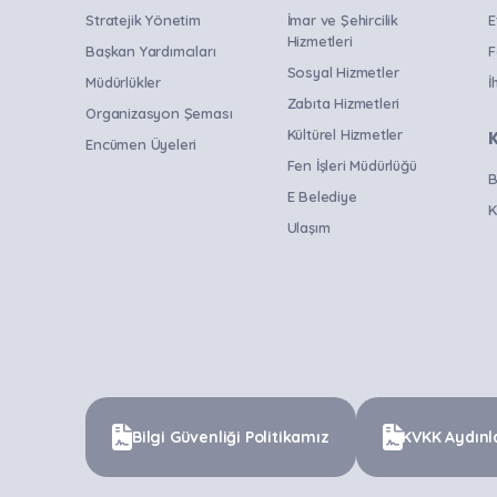
Stratejik Yönetim
İmar ve Şehircilik
E
Hizmetleri
Başkan Yardımcıları
F
Sosyal Hizmetler
Müdürlükler
İ
Zabıta Hizmetleri
Organizasyon Şeması
Kültürel Hizmetler
Encümen Üyeleri
Fen İşleri Müdürlüğü
B
E Belediye
K
Ulaşım
Bilgi Güvenliği Politikamız
KVKK Aydınl