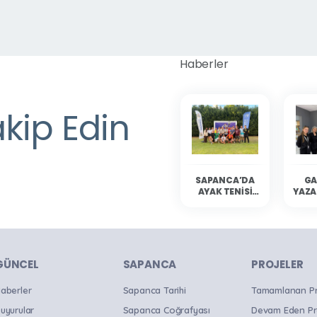
Haberler
akip Edin
SAPANCA’DA
GA
AYAK TENISI
YAZA
HEYECANI
YAŞANDI
SAP
OKU
B
GÜNCEL
SAPANCA
PROJELER
aberler
Sapanca Tarihi
Tamamlanan Pro
uyurular
Sapanca Coğrafyası
Devam Eden Pr