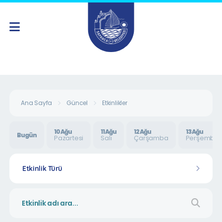
Ana Sayfa
Güncel
Etkinlikler
10 Ağu
11 Ağu
12 Ağu
13 Ağu
Bugün
Pazartesi
Salı
Çarşamba
Perşembe
Etkinlik Türü