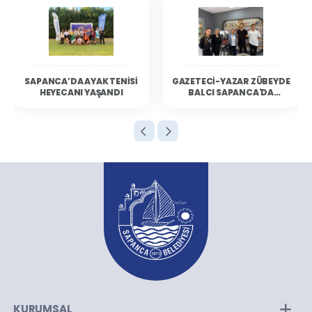
SAPANCA’DA AYAK TENISI
GAZETECI-YAZAR ZÜBEYDE
HEYECANI YAŞANDI
BALCI SAPANCA'DA
OKURLARIYLA BULUŞTU
KURUMSAL