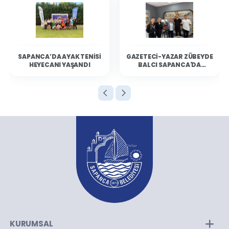
SAPANCA’DA AYAK TENISI
GAZETECI-YAZAR ZÜBEYDE
HEYECANI YAŞANDI
BALCI SAPANCA'DA
OKURLARIYLA BULUŞTU
KURUMSAL