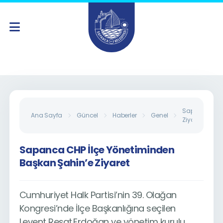
Sapanca CHP 
Ana Sayfa
Güncel
Haberler
Genel
Ziyaret
Sapanca CHP İlçe Yönetiminden
Başkan Şahin’e Ziyaret
Cumhuriyet Halk Partisi’nin 39. Olağan
Kongresi’nde İlçe Başkanlığına seçilen
Levent Reşat
Erdoğan ve yönetim kurulu