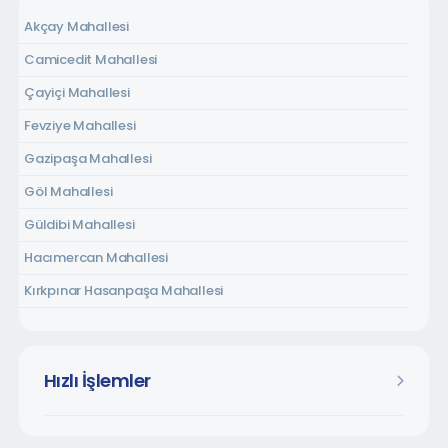
Akçay Mahallesi
Camicedit Mahallesi
Çayiçi Mahallesi
Fevziye Mahallesi
Gazipaşa Mahallesi
Göl Mahallesi
Güldibi Mahallesi
Hacımercan Mahallesi
Kırkpınar Hasanpaşa Mahallesi
Kırkpınar Soğuksu Mahallesi
Kırkpınar Tepebaşı Mahallesi
Hızlı İşlemler
Kurtköy Dibektaş Mahallesi
Kurtköy Fatih Mahallesi