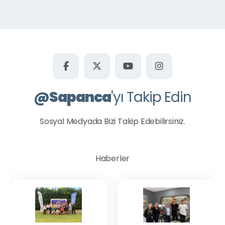
Kurtköy Yavuzselim Mahallesi
Kuruçeşme Mahallesi
Mahmudiye Mahallesi
Memnuniye Mahallesi
Rüstempaşa Mahallesi
Şükriye Mahallesi
@
Sapanca
'yı Takip Edin
Uzunkum Mahallesi
Ünlüce Mahallesi
Sosyal Medyada Bizi Takip Edebilirsiniz.
Yanık Mahallesi
Yeni Mahalle
Haberler
Tüm Okullar