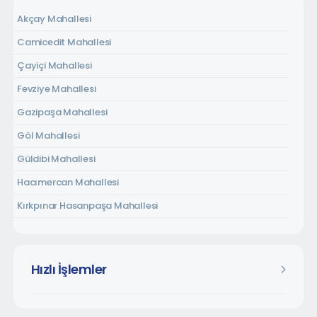
Akçay Mahallesi
Camicedit Mahallesi
Çayiçi Mahallesi
Fevziye Mahallesi
Gazipaşa Mahallesi
Göl Mahallesi
Güldibi Mahallesi
Hacımercan Mahallesi
Kırkpınar Hasanpaşa Mahallesi
Kırkpınar Soğuksu Mahallesi
Kırkpınar Tepebaşı Mahallesi
Hızlı İşlemler
Kurtköy Dibektaş Mahallesi
Kurtköy Fatih Mahallesi