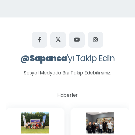
Kurtköy Yavuzselim Mahallesi
Kuruçeşme Mahallesi
Mahmudiye Mahallesi
Memnuniye Mahallesi
Rüstempaşa Mahallesi
Şükriye Mahallesi
@
Sapanca
'yı Takip Edin
Uzunkum Mahallesi
Ünlüce Mahallesi
Sosyal Medyada Bizi Takip Edebilirsiniz.
Yanık Mahallesi
Yeni Mahalle
Haberler
Tüm Okullar