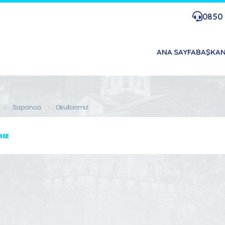
0850 
ANA SAYFA
BAŞKA
Sapanca
Okullarımız
mız