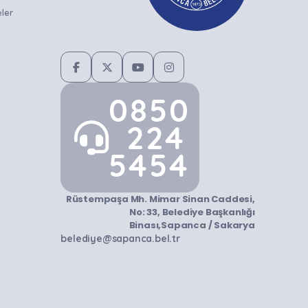
ler
0850
224
5454
Rüstempaşa Mh. Mimar Sinan Caddesi,
No: 33, Belediye Başkanlığı
Binası,Sapanca / Sakarya
belediye@sapanca.bel.tr