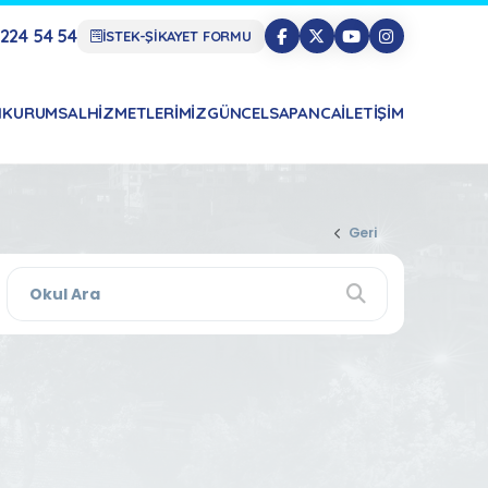
224 54 54
İSTEK-ŞİKAYET FORMU
N
KURUMSAL
HIZMETLERIMIZ
GÜNCEL
SAPANCA
İLETIŞIM
Geri