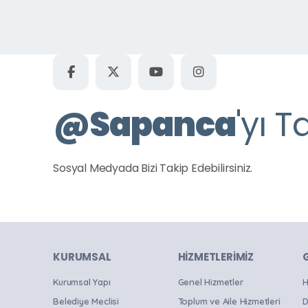
Uzunkum Mahallesi
Ünlüce Mahallesi
Yanık Mahallesi
Yeni Mahalle
@
Sapanca
'yı T
Tüm Okullar
Sosyal Medyada Bizi Takip Edebilirsiniz.
KURUMSAL
HIZMETLERIMIZ
Kurumsal Yapı
Genel Hizmetler
H
Belediye Meclisi
Toplum ve Aile Hizmetleri
D