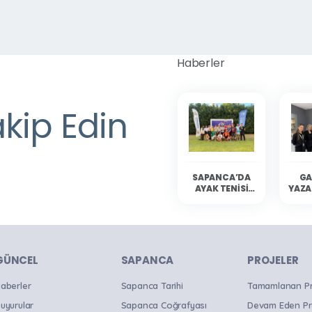
Haberler
akip Edin
SAPANCA’DA
GA
AYAK TENISI
YAZA
HEYECANI
YAŞANDI
SAP
OKU
B
GÜNCEL
SAPANCA
PROJELER
aberler
Sapanca Tarihi
Tamamlanan Pro
uyurular
Sapanca Coğrafyası
Devam Eden Pr