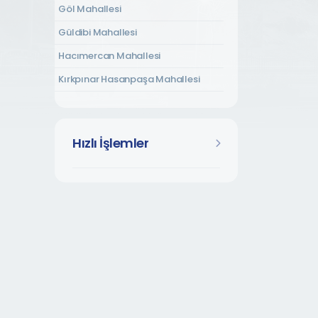
Göl Mahallesi
Güldibi Mahallesi
Hacımercan Mahallesi
Kırkpınar Hasanpaşa Mahallesi
Kırkpınar Soğuksu Mahallesi
Kırkpınar Tepebaşı Mahallesi
Hızlı İşlemler
Kurtköy Dibektaş Mahallesi
Kurtköy Fatih Mahallesi
Kurtköy Yavuzselim Mahallesi
Kuruçeşme Mahallesi
Mahmudiye Mahallesi
Memnuniye Mahallesi
Rüstempaşa Mahallesi
Şükriye Mahallesi