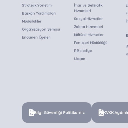
Stratejik Yönetim
İmar ve Şehircilik
E
Hizmetleri
Başkan Yardımcıları
F
Sosyal Hizmetler
Müdürlükler
İ
Zabıta Hizmetleri
Organizasyon Şeması
Kültürel Hizmetler
Encümen Üyeleri
Fen İşleri Müdürlüğü
B
E Belediye
K
Ulaşım
Bilgi Güvenliği Politikamız
KVKK Aydınl