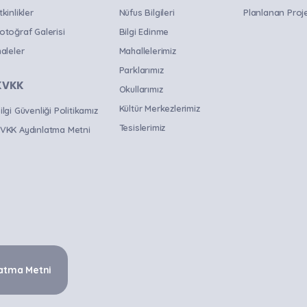
tkinlikler
Nüfus Bilgileri
Planlanan Proje
otoğraf Galerisi
Bilgi Edinme
haleler
Mahallelerimiz
Parklarımız
KVKK
Okullarımız
Kültür Merkezlerimiz
ilgi Güvenliği Politikamız
Tesislerimiz
VKK Aydınlatma Metni
atma Metni