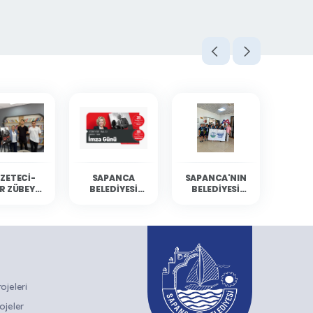
ZETECI-
SAPANCA
SAPANCA'NIN
R ZÜBEYDE
BELEDIYESI
BELEDIYESI
BALCI
KÜLTÜR
YÜZÜCÜLERI
ANCA'DA
ETKINLIKLERINE
MERSIN'DEN
RLARIYLA
GAZETECI-
DERECELERLE
ULUŞTU
YAZAR ZÜBEYDE
DÖNDÜ
BALCI KONUK
OLUYOR
jeleri
ojeler