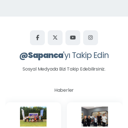
Kurtköy Yavuzselim Mahallesi
Kuruçeşme Mahallesi
Mahmudiye Mahallesi
Memnuniye Mahallesi
Rüstempaşa Mahallesi
Şükriye Mahallesi
@
Sapanca
'yı Takip Edin
Uzunkum Mahallesi
Ünlüce Mahallesi
Sosyal Medyada Bizi Takip Edebilirsiniz.
Yanık Mahallesi
Yeni Mahalle
Haberler
Tüm Okullar