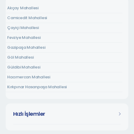
Akçay Mahallesi
Camicedit Mahallesi
Çayiçi Mahallesi
Fevziye Mahallesi
Gazipaşa Mahallesi
Göl Mahallesi
Güldibi Mahallesi
Hacımercan Mahallesi
Kırkpınar Hasanpaşa Mahallesi
Kırkpınar Soğuksu Mahallesi
Kırkpınar Tepebaşı Mahallesi
Hızlı İşlemler
Kurtköy Dibektaş Mahallesi
Kurtköy Fatih Mahallesi