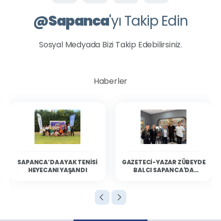
@
Sapanca
'yı Takip Edin
Sosyal Medyada Bizi Takip Edebilirsiniz.
Haberler
SAPANCA’DA AYAK TENISI
GAZETECI-YAZAR ZÜBEYDE
HEYECANI YAŞANDI
BALCI SAPANCA'DA
OKURLARIYLA BULUŞTU