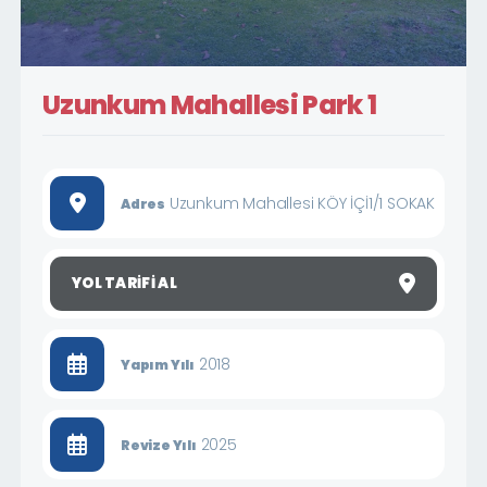
Uzunkum Mahallesi Park 1
Uzunkum Mahallesi KÖY İÇİ1/1 SOKAK
Adres
YOL TARIFI AL
2018
Yapım Yılı
2025
Revize Yılı