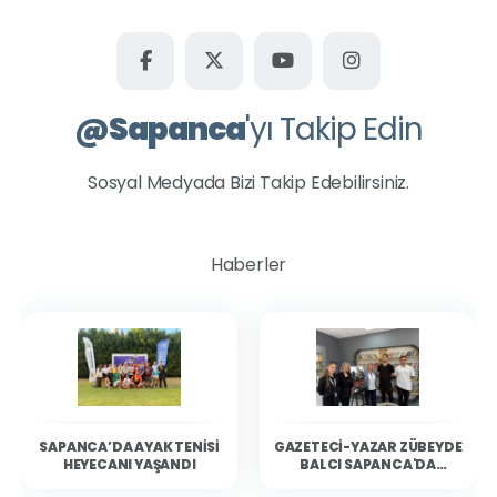
@
Sapanca
'yı Takip Edin
Sosyal Medyada Bizi Takip Edebilirsiniz.
Haberler
SAPANCA’DA AYAK TENISI
GAZETECI-YAZAR ZÜBEYDE
HEYECANI YAŞANDI
BALCI SAPANCA'DA
OKURLARIYLA BULUŞTU