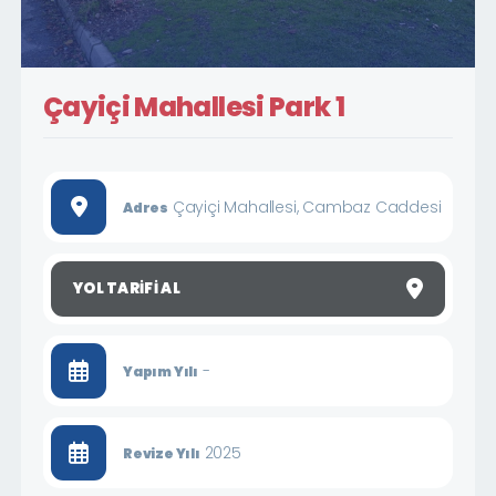
Çayiçi Mahallesi Park 1
Çayiçi Mahallesi, Cambaz Caddesi
Adres
YOL TARIFI AL
-
Yapım Yılı
2025
Revize Yılı