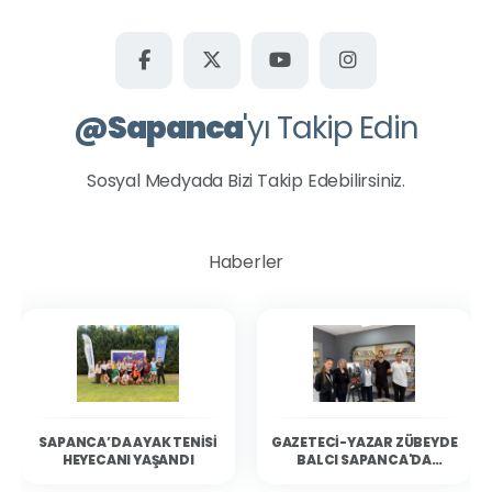
@
Sapanca
'yı Takip Edin
Sosyal Medyada Bizi Takip Edebilirsiniz.
Haberler
SAPANCA’DA AYAK TENISI
GAZETECI-YAZAR ZÜBEYDE
HEYECANI YAŞANDI
BALCI SAPANCA'DA
OKURLARIYLA BULUŞTU