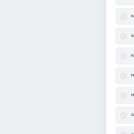
K
K
K
M
M
G