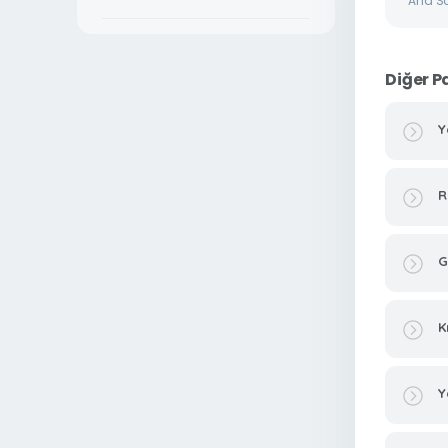
Ana S
Diğer P
Y
R
G
K
Y