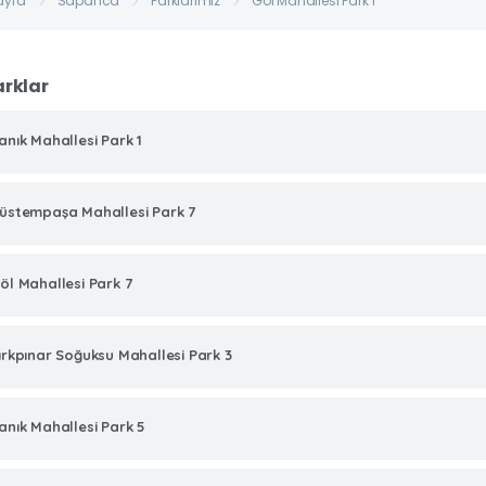
ayfa
Sapanca
Parklarımız
Göl Mahallesi Park 1
arklar
anık Mahallesi Park 1
üstempaşa Mahallesi Park 7
öl Mahallesi Park 7
ırkpınar Soğuksu Mahallesi Park 3
anık Mahallesi Park 5