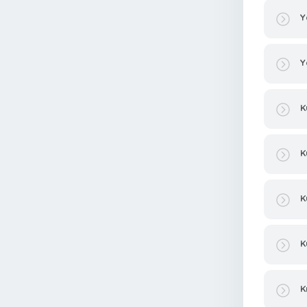
Y
Y
K
K
K
K
K