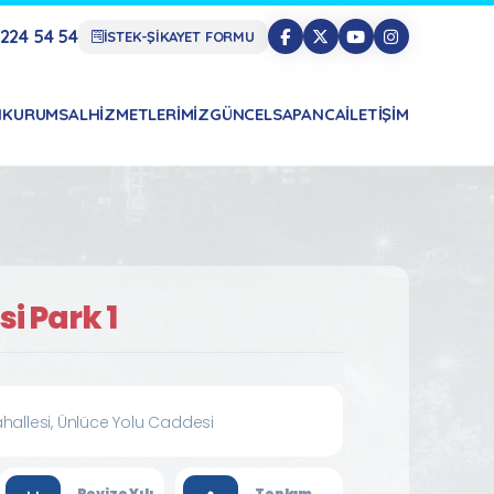
224 54 54
İSTEK-ŞİKAYET FORMU
N
KURUMSAL
HIZMETLERIMIZ
GÜNCEL
SAPANCA
İLETIŞIM
i Park 1
hallesi, Ünlüce Yolu Caddesi
Revize Yılı
Toplam