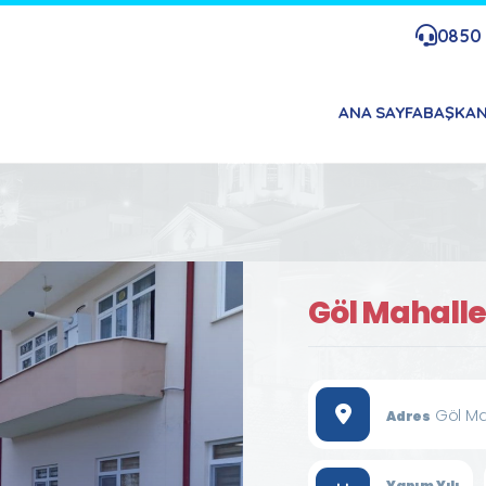
0850 
ANA SAYFA
BAŞKA
Göl Mahalles
Göl Ma
Adres
Yapım Yılı