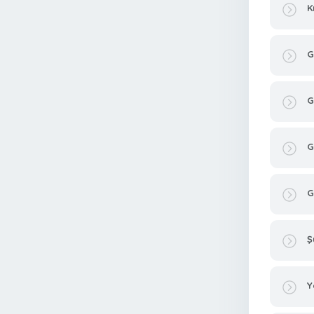
K
G
G
G
G
Ş
Y