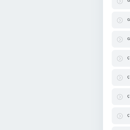
G
G
G
Ç
Ç
Ç
Ç