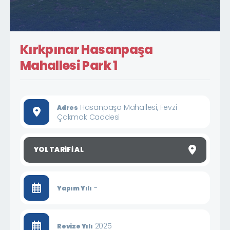
Kırkpınar Hasanpaşa
Mahallesi Park 1
Hasanpaşa Mahallesi, Fevzi
Adres
Çakmak Caddesi
YOL TARIFI AL
-
Yapım Yılı
2025
Revize Yılı