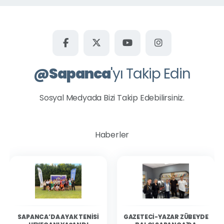
@
Sapanca
'yı Takip Edin
Sosyal Medyada Bizi Takip Edebilirsiniz.
Haberler
SAPANCA’DA AYAK TENISI
GAZETECI-YAZAR ZÜBEYDE