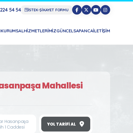
224 54 54
İSTEK-ŞİKAYET FORMU
N
KURUMSAL
HIZMETLERIMIZ
GÜNCEL
SAPANCA
İLETIŞIM
Hasanpaşa Mahallesi
nar Hasanpaşa
YOL TARIFI AL
tih 1 Caddesi