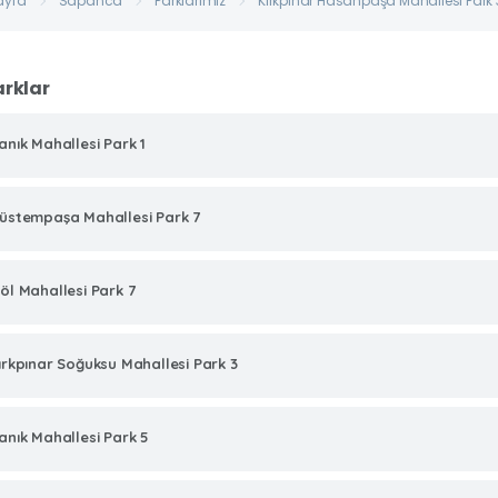
ayfa
Sapanca
Parklarımız
Kırkpınar Hasanpaşa Mahallesi Park 
arklar
anık Mahallesi Park 1
üstempaşa Mahallesi Park 7
öl Mahallesi Park 7
ırkpınar Soğuksu Mahallesi Park 3
anık Mahallesi Park 5