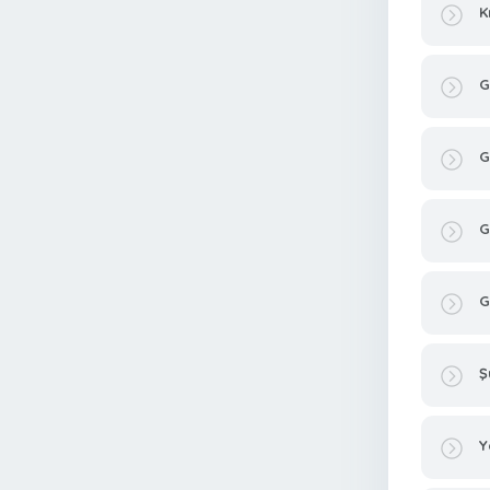
K
G
G
G
G
Ş
Y