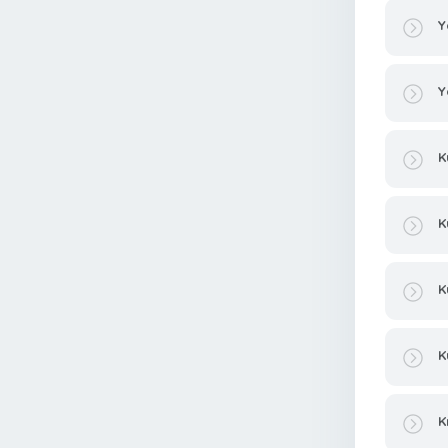
Y
Y
K
K
K
K
K