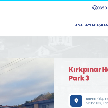
0850 
ANA SAYFA
BAŞKA
Kırkpınar 
Park 3
Kırkpı
Adres
Mahallesi, Fa