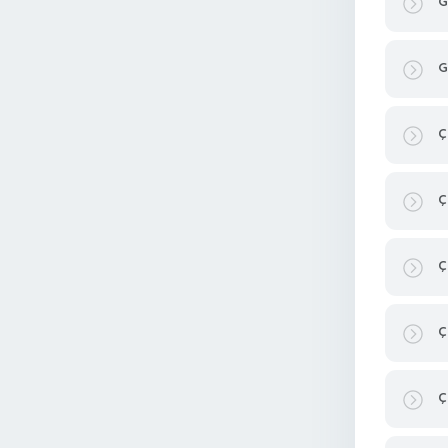
G
G
Ç
Ç
Ç
Ç
Ç