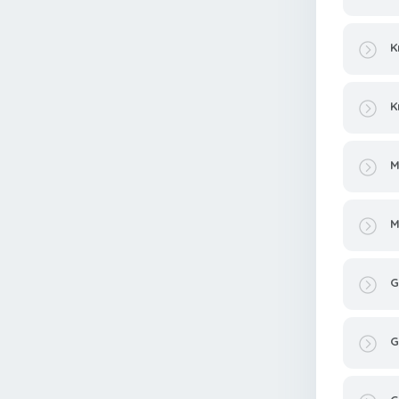
K
K
M
M
G
G