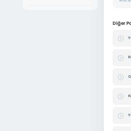
Ana S
Diğer P
Y
R
G
K
Y