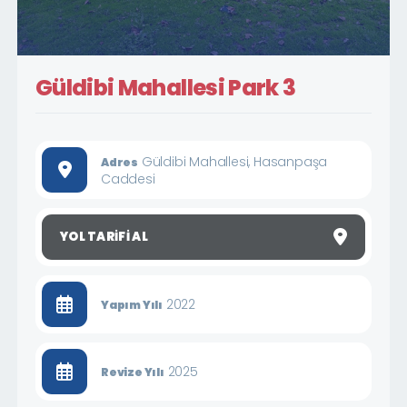
Güldibi Mahallesi Park 3
Güldibi Mahallesi, Hasanpaşa
Adres
Caddesi
YOL TARIFI AL
2022
Yapım Yılı
2025
Revize Yılı