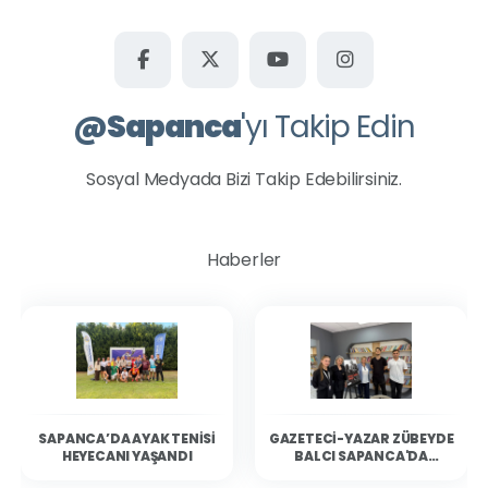
@
Sapanca
'yı Takip Edin
Sosyal Medyada Bizi Takip Edebilirsiniz.
Haberler
SAPANCA’DA AYAK TENISI
GAZETECI-YAZAR ZÜBEYDE
HEYECANI YAŞANDI
BALCI SAPANCA'DA
OKURLARIYLA BULUŞTU