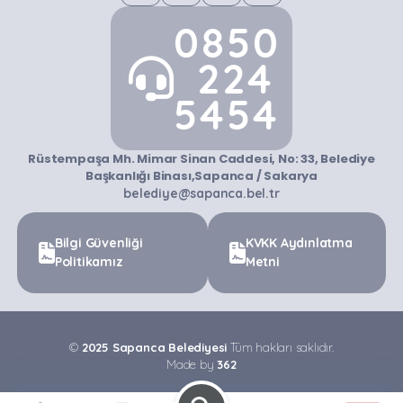
0850
224
5454
Rüstempaşa Mh. Mimar Sinan Caddesi, No: 33, Belediye
Başkanlığı Binası,Sapanca / Sakarya
belediye@sapanca.bel.tr
Bilgi Güvenliği
KVKK Aydınlatma
Politikamız
Metni
©
2025 Sapanca Belediyesi
Tüm hakları saklıdır.
Made by
362