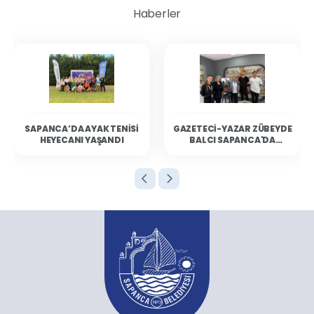
Haberler
SAPANCA’DA AYAK TENISI
GAZETECI-YAZAR ZÜBEYDE
HEYECANI YAŞANDI
BALCI SAPANCA'DA
OKURLARIYLA BULUŞTU