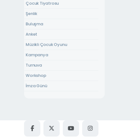
Çocuk Tiyatrosu
Yeni Mahalle Kültür Evi
Şenlik
Uzunkum Park Düğün Alanı
Buluşma
İnsan Hakları Parkı
Anket
Bisiklet Dünyası
Müzikli Çocuk Oyunu
Uzunkum Park Kafe
Kampanya
Sapanca Belediye Düğün Salonu
Turnuva
Havuz Kafe
Workshop
Kurtköy Düğün Salonu
İmza Günü
Akçay Kültür Evi
Yetişkin Tiyatrosu
Atilla Yücel Kültür Evi
Sinema
Dibektaş Kurs Merkezi
Konser
Fevziye Kültür Evi
Çocuk Atölyesi
Gazipaşa Kültür Evi
Şiir Dinletisi