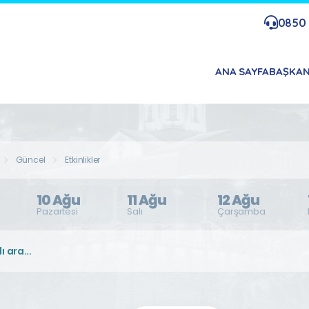
0850 
ANA SAYFA
BAŞKA
Güncel
Etkinlikler
10 Ağu
11 Ağu
12 Ağu
Pazartesi
Salı
Çarşamba