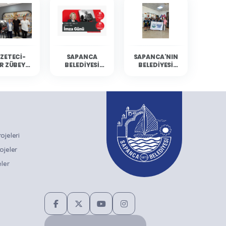
ZETECI-
SAPANCA
SAPANCA'NIN
R ZÜBEYDE
BELEDIYESI
BELEDIYESI
BALCI
KÜLTÜR
YÜZÜCÜLERI
ANCA'DA
ETKINLIKLERINE
MERSIN'DEN
RLARIYLA
GAZETECI-
DERECELERLE
ULUŞTU
YAZAR ZÜBEYDE
DÖNDÜ
BALCI KONUK
OLUYOR
jeleri
ojeler
ler