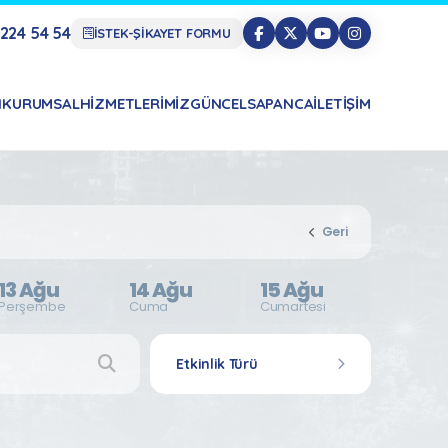
224 54 54
İSTEK-ŞİKAYET FORMU
N
KURUMSAL
HIZMETLERIMIZ
GÜNCEL
SAPANCA
İLETIŞIM
Geri
13 Ağu
14 Ağu
15 Ağu
Perşembe
Cuma
Cumartesi
Etkinlik Türü