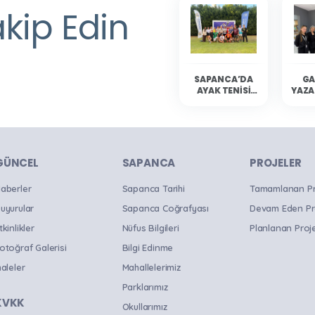
akip Edin
SAPANCA’DA
GA
AYAK TENISI
YAZA
HEYECANI
YAŞANDI
SAP
OKU
B
GÜNCEL
SAPANCA
PROJELER
aberler
Sapanca Tarihi
Tamamlanan Pro
uyurular
Sapanca Coğrafyası
Devam Eden Pr
tkinlikler
Nüfus Bilgileri
Planlanan Proje
otoğraf Galerisi
Bilgi Edinme
haleler
Mahallelerimiz
Parklarımız
KVKK
Okullarımız