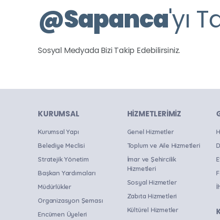
Yanık Mahallesi Kültür Evi
@
Sapanca
'yı T
Panel
Program
Resim Sergisi
Sosyal Medyada Bizi Takip Edebilirsiniz.
Sergi
Sohbet
Söyleşi
Spor
KURUMSAL
HIZMETLERIMIZ
Stand Up Gösterisi
Kurumsal Yapı
Genel Hizmetler
H
Panayır
Belediye Meclisi
Toplum ve Aile Hizmetleri
D
Şölen
Stratejik Yönetim
İmar ve Şehircilik
E
Hizmetleri
Başkan Yardımcıları
F
Tanıtım Toplantısı
Sosyal Hizmetler
Müdürlükler
İ
Tiyatro
Zabıta Hizmetleri
Organizasyon Şeması
Tören
Kültürel Hizmetler
Encümen Üyeleri