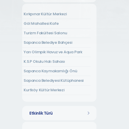
Kırkpınar Kültür Merkezi
Göl Mahallesi Kafe
Turizm Fakültesi Salonu
Sapanca Belediye Bahçesi
Yarı Olimpik Havuz ve Aqua Park
K.S.P Okulu Halı Sahası
Sapanca Kaymakamlığı Önü
Sapanca Belediyesi Kütüphanesi
Kurtköy Kültür Merkezi
Kırkpınar Amfi Tiyatro
Tepebaşı Mahallesi Kurs Merkezi
Etkinlik Türü
Rüstempaşa Kültür Evi
Uzunkum Mahallesi Kültür Evi