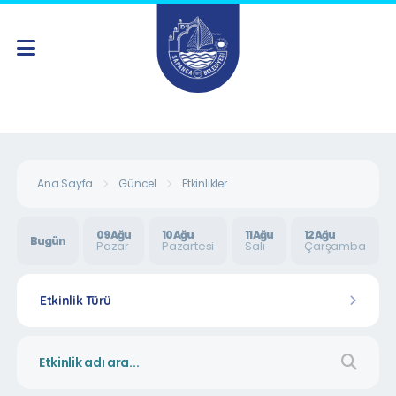
Ana Sayfa
Güncel
Etkinlikler
09 Ağu
10 Ağu
11 Ağu
12 Ağu
Bugün
Pazar
Pazartesi
Salı
Çarşamba
Etkinlik Türü