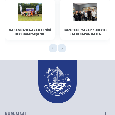
SAPANCA’DA AYAK TENISI
GAZETECI-YAZAR ZÜBEYDE
HEYECANI YAŞANDI
BALCI SAPANCA'DA
OKURLARIYLA BULUŞTU
KURUMSAL